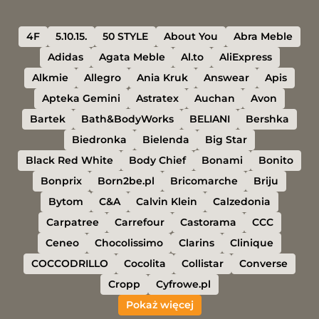
4F
5.10.15.
50 STYLE
About You
Abra Meble
Adidas
Agata Meble
Al.to
AliExpress
Alkmie
Allegro
Ania Kruk
Answear
Apis
Apteka Gemini
Astratex
Auchan
Avon
Bartek
Bath&BodyWorks
BELIANI
Bershka
Biedronka
Bielenda
Big Star
Black Red White
Body Chief
Bonami
Bonito
Bonprix
Born2be.pl
Bricomarche
Briju
Bytom
C&A
Calvin Klein
Calzedonia
Carpatree
Carrefour
Castorama
CCC
Ceneo
Chocolissimo
Clarins
Clinique
COCCODRILLO
Cocolita
Collistar
Converse
Cropp
Cyfrowe.pl
Pokaż więcej