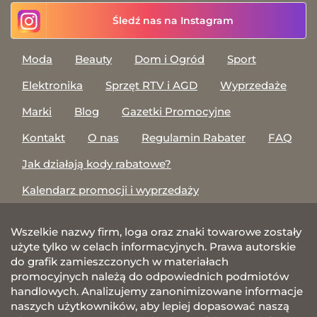
Śledź nas na Instagram
Moda
Beauty
Dom i Ogród
Sport
Elektronika
Sprzęt RTV i AGD
Wyprzedaże
Marki
Blog
Gazetki Promocyjne
Kontakt
O nas
Regulamin Rabater
FAQ
Jak działają kody rabatowe?
Kalendarz promocji i wyprzedaży
Wszelkie nazwy firm, loga oraz znaki towarowe zostały
użyte tylko w celach informacyjnych. Prawa autorskie
do grafik zamieszczonych w materiałach
promocyjnych należą do odpowiednich podmiotów
handlowych. Analizujemy zanonimizowane informacje
naszych użytkowników, aby lepiej dopasować naszą