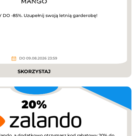
O -85%. Uzupełnij swoją letnią garderobę!
DO 09.08.2026 23:59
SKORZYSTAJ
20%
lando, a dodatkowo otrzymasz kod rabatowy 20% do