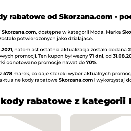
dy rabatowe od Skorzana.com - 
i
Skorzana.com
, dostępne w kategorii
Moda
. Marka
Sko
ostało potwierdzonych jako działające.
8.2021
, natomiast ostatnia aktualizacja została dodana
2
nowych promocji. Ten kupon był ważny
71 dni
, od
31.08.2
marki odnotowano promocje nawet do
70%
.
az
478
marek, co daje szeroki wybór aktualnych promocji
 aktualne kody rabatowe
Skorzana.com
i wykorzystaj 
 kody rabatowe z kategorii