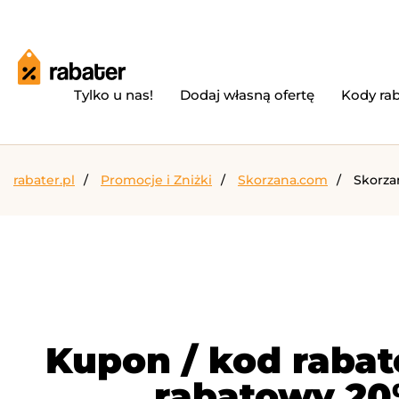
Tylko u nas!
Dodaj własną ofertę
Kody ra
rabater.pl
Promocje i Zniżki
Skorzana.com
Skorza
Kupon / kod raba
rabatowy 20