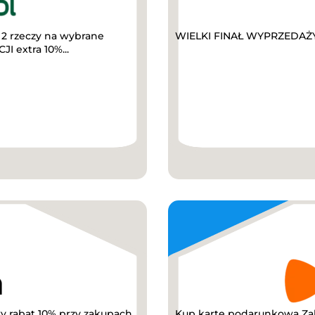
2 rzeczy na wybrane
WIELKI FINAŁ WYPRZEDAŻY D
I extra 10%...
y rabat 10% przy zakupach
Kup kartę podarunkową Za