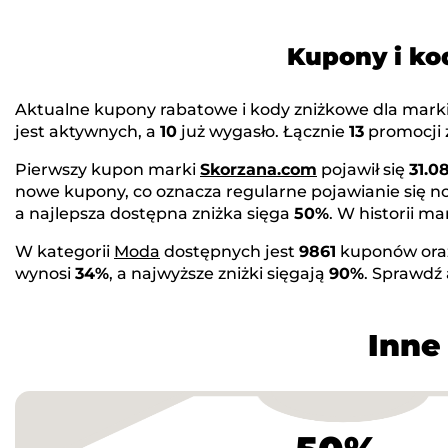
Kupony i ko
Aktualne kupony rabatowe i kody zniżkowe dla mark
jest aktywnych, a
10
już wygasło. Łącznie
13
promocji z
Pierwszy kupon marki
Skorzana.com
pojawił się
31.0
nowe kupony, co oznacza regularne pojawianie się 
a najlepsza dostępna zniżka sięga
50%
. W historii 
W kategorii
Moda
dostępnych jest
9861
kuponów or
wynosi
34%
, a najwyższe zniżki sięgają
90%
. Sprawdź
Inne