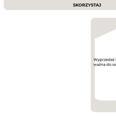
SKORZYSTAJ
Wyprzedaż k
ważna do o