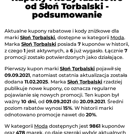
od Słoń Torbalski -
podsumowanie
Aktualne kupony rabatowe i kody zniżkowe dla
marki
Słoń Torbalski
, dostępne w kategorii
Moda
.
Marka
Słoń Torbalski
posiada
7
kuponów w historii,
z czego
1
jest aktywnych, a
6
już wygasło. Łącznie
7
promocji zostało potwierdzonych jako działające.
Pierwszy kupon marki
Słoń Torbalski
pojawił się
09.09.2021
, natomiast ostatnia aktualizacja została
dodana
11.02.2025
. Marka
Słoń Torbalski
rzadziej
publikuje nowe kupony, co oznacza regularne
pojawianie się nowych promocji. Ten kupon był
ważny
10 dni
, od
09.09.2021
do
20.09.2021
. Średni
poziom rabatów wynosi
15%
. W historii marki
odnotowano promocje nawet do
20%
.
W kategorii
Moda
dostępnych jest
9861
kuponów
oraz
478
marek, co daje szeroki wybór aktualnych