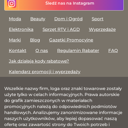
Śledź nas na Instagram
Moda
Beauty
Dom i Ogród
Sport
Elektronika
Sprzęt RTV i AGD
Wyprzedaże
Marki
Blog
Gazetki Promocyjne
Kontakt
O nas
Regulamin Rabater
FAQ
Jak działają kody rabatowe?
Kalendarz promocji i wyprzedaży
Wszelkie nazwy firm, loga oraz znaki towarowe zostały
użyte tylko w celach informacyjnych. Prawa autorskie
do grafik zamieszczonych w materiałach
promocyjnych należą do odpowiednich podmiotów
handlowych. Analizujemy zanonimizowane informacje
naszych użytkowników, aby lepiej dopasować naszą
ofertę oraz zawartość strony do Twoich potrzeb i