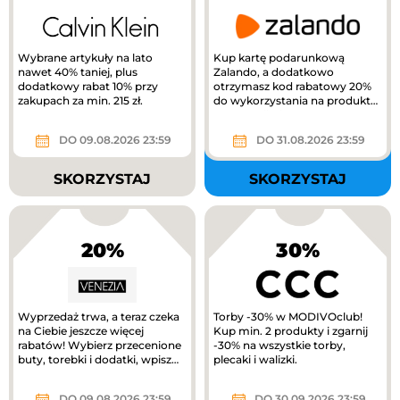
Wybrane artykuły na lato
Kup kartę podarunkową
nawet 40% taniej, plus
Zalando, a dodatkowo
dodatkowy rabat 10% przy
otrzymasz kod rabatowy 20%
zakupach za min. 215 zł.
do wykorzystania na produkty
z kategorii Kids na Zalando.
DO 09.08.2026 23:59
DO 31.08.2026 23:59
SKORZYSTAJ
SKORZYSTAJ
20%
30%
Wyprzedaż trwa, a teraz czeka
Torby -30% w MODIVOclub!
na Ciebie jeszcze więcej
Kup min. 2 produkty i zgarnij
rabatów! Wybierz przecenione
-30% na wszystkie torby,
buty, torebki i dodatki, wpisz
plecaki i walizki.
kod RABAT20 i odbierz...
DO 09.08.2026 23:59
DO 30.09.2026 23:59