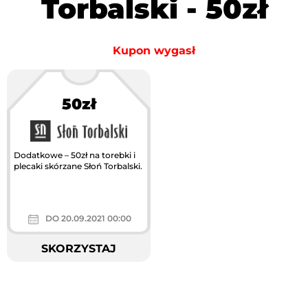
Torbalski - 50zł
Kupon wygasł
50zł
Największa akcja
rabatowa w Polsce
Dodatkowe – 50zł na torebki i
plecaki skórzane Słoń Torbalski.
DO 20.09.2021 00:00
SKORZYSTAJ