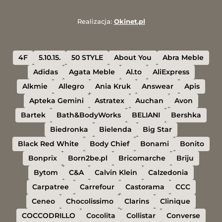
Realizacja:
Okinet.pl
4F
5.10.15.
50 STYLE
About You
Abra Meble
Adidas
Agata Meble
Al.to
AliExpress
Alkmie
Allegro
Ania Kruk
Answear
Apis
Apteka Gemini
Astratex
Auchan
Avon
Bartek
Bath&BodyWorks
BELIANI
Bershka
Biedronka
Bielenda
Big Star
Black Red White
Body Chief
Bonami
Bonito
Bonprix
Born2be.pl
Bricomarche
Briju
Bytom
C&A
Calvin Klein
Calzedonia
Carpatree
Carrefour
Castorama
CCC
Ceneo
Chocolissimo
Clarins
Clinique
COCCODRILLO
Cocolita
Collistar
Converse