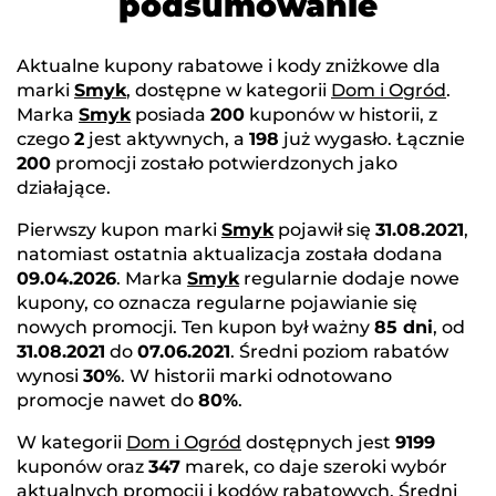
podsumowanie
Aktualne kupony rabatowe i kody zniżkowe dla
marki
Smyk
, dostępne w kategorii
Dom i Ogród
.
Marka
Smyk
posiada
200
kuponów w historii, z
czego
2
jest aktywnych, a
198
już wygasło. Łącznie
200
promocji zostało potwierdzonych jako
działające.
Pierwszy kupon marki
Smyk
pojawił się
31.08.2021
,
natomiast ostatnia aktualizacja została dodana
09.04.2026
. Marka
Smyk
regularnie dodaje nowe
kupony, co oznacza regularne pojawianie się
nowych promocji. Ten kupon był ważny
85 dni
, od
31.08.2021
do
07.06.2021
. Średni poziom rabatów
wynosi
30%
. W historii marki odnotowano
promocje nawet do
80%
.
W kategorii
Dom i Ogród
dostępnych jest
9199
kuponów oraz
347
marek, co daje szeroki wybór
aktualnych promocji i kodów rabatowych. Średni