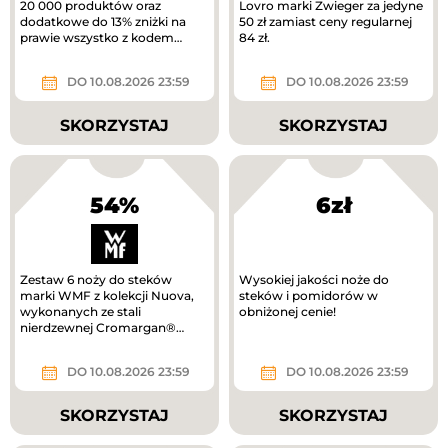
20 000 produktów oraz
Lovro marki Zwieger za jedyne
dodatkowe do 13% zniżki na
50 zł zamiast ceny regularnej
prawie wszystko z kodem
84 zł.
rabatowym.
DO 10.08.2026 23:59
DO 10.08.2026 23:59
SKORZYSTAJ
SKORZYSTAJ
54%
6zł
Zestaw 6 noży do steków
Wysokiej jakości noże do
marki WMF z kolekcji Nuova,
steków i pomidorów w
wykonanych ze stali
obniżonej cenie!
nierdzewnej Cromargan®
taniej!
DO 10.08.2026 23:59
DO 10.08.2026 23:59
SKORZYSTAJ
SKORZYSTAJ