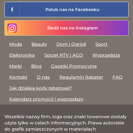
Polub nas na Facebooku
Śledź nas na Instagram
Moda
Beauty
Dom i Ogród
Sport
Elektronika
Sprzęt RTV i AGD
Wyprzedaże
Marki
Blog
Gazetki Promocyjne
Kontakt
O nas
Regulamin Rabater
FAQ
Jak działają kody rabatowe?
Kalendarz promocji i wyprzedaży
Wszelkie nazwy firm, loga oraz znaki towarowe zostały
użyte tylko w celach informacyjnych. Prawa autorskie
do grafik zamieszczonych w materiałach