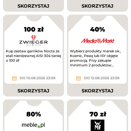
SKORZYSTAJ
SKORZYSTAJ
100 zł
40%
Kup zestaw garnków Nocta ze
Wybierz produkty marek ok.,
stali nierdzewnej AISI 304 taniej
Koenic, Peaq lub ISY objęte
o 100 zł!
promocją. Przy zakupie
minimum 2 produktów
otrzymasz 40% rabatu na
tańszy produkt. Nowa...
DO 10.08.2026 23:59
DO 12.08.2026 23:59
SKORZYSTAJ
SKORZYSTAJ
80%
70 zł