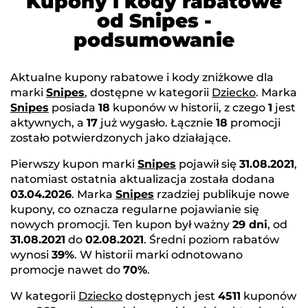
Kupony i kody rabatowe
od Snipes -
podsumowanie
Aktualne kupony rabatowe i kody zniżkowe dla
marki
Snipes
, dostępne w kategorii
Dziecko
. Marka
Snipes
posiada
18
kuponów w historii, z czego
1
jest
aktywnych, a
17
już wygasło. Łącznie
18
promocji
zostało potwierdzonych jako działające.
Pierwszy kupon marki
Snipes
pojawił się
31.08.2021
,
natomiast ostatnia aktualizacja została dodana
03.04.2026
. Marka
Snipes
rzadziej publikuje nowe
kupony, co oznacza regularne pojawianie się
nowych promocji. Ten kupon był ważny
29 dni
, od
31.08.2021
do
02.08.2021
. Średni poziom rabatów
wynosi
39%
. W historii marki odnotowano
promocje nawet do
70%
.
W kategorii
Dziecko
dostępnych jest
4511
kuponów