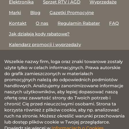
Elektronika
Sprzęt RTV i AGD
Wyprzedaże
Marki
Blog
Gazetki Promocyjne
Kontakt
O nas
Regulamin Rabater
FAQ
Jak działają kody rabatowe?
Kalendarz promocji i wyprzedaży
Wszelkie nazwy firm, loga oraz znaki towarowe zostały
użyte tylko w celach informacyjnych. Prawa autorskie
do grafik zamieszczonych w materiałach
promocyjnych należą do odpowiednich podmiotów
handlowych. Analizujemy zanonimizowane informacje
naszych użytkowników, aby lepiej dopasować naszą
ofertę oraz zawartość strony do Twoich potrzeb i
chronić Cię przed nieuczciwymi osobami. Strona ta
korzysta również z plików cookie, aby np. analizować
ruch na stronie. Możesz określić warunki przechowania
lub dostęp plików cookie w Twojej przeglądarce.
Dowiedz się więcej w
Informacjach o Cookies.