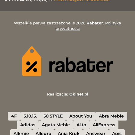
Wszelkie prawa zastrzeżone © 2026
Rabater
.
Polityka
prywatności
Realizacja:
Okinet.pl
4F
5.10.15.
50 STYLE
About You
Abra Meble
Adidas
Agata Meble
Al.to
AliExpress
Alkmie
Allegro
Ania Kruk
Answear
Apis