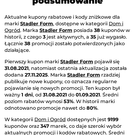
podsumowanie
Aktualne kupony rabatowe i kody zniżkowe dla
marki
Stadler Form
, dostępne w kategorii
Dom i
Ogród
. Marka
Stadler Form
posiada
38
kuponów w
historii, z czego
3
jest aktywnych, a
35
już wygasło.
Łącznie
38
promocji zostało potwierdzonych jako
działające.
Pierwszy kupon marki
Stadler Form
pojawił się
31.08.2021
, natomiast ostatnia aktualizacja została
dodana
27.11.2025
. Marka
Stadler Form
rzadziej
publikuje nowe kupony, co oznacza regularne
pojawianie się nowych promocji. Ten kupon był
ważny
1 dni
, od
31.08.2021
do
01.09.2021
. Średni
poziom rabatów wynosi
53%
. W historii marki
odnotowano promocje nawet do
80%
.
W kategorii
Dom i Ogród
dostępnych jest
9199
kuponów oraz
347
marek, co daje szeroki wybór
aktualnych promocji i kodów rabatowych. Średni