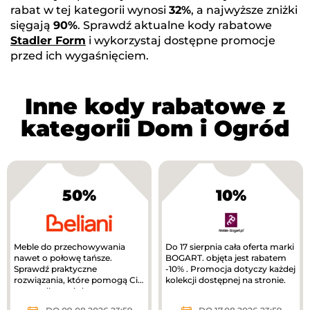
rabat w tej kategorii wynosi
32%
, a najwyższe zniżki
sięgają
90%
. Sprawdź aktualne kody rabatowe
Stadler Form
i wykorzystaj dostępne promocje
przed ich wygaśnięciem.
Inne kody rabatowe z
kategorii Dom i Ogród
50%
10%
Meble do przechowywania
Do 17 sierpnia cała oferta marki
nawet o połowę tańsze.
BOGART. objęta jest rabatem
Sprawdź praktyczne
-10% . Promocja dotyczy każdej
rozwiązania, które pomogą Ci
kolekcji dostępnej na stronie.
uporządkować dom.