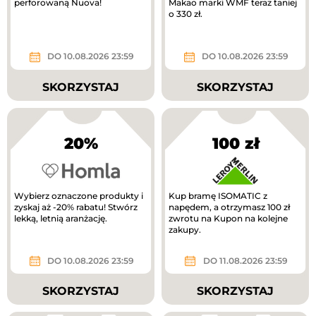
perforowaną Nuova!
Makao marki WMF teraz taniej
o 330 zł.
DO 10.08.2026 23:59
DO 10.08.2026 23:59
SKORZYSTAJ
SKORZYSTAJ
20%
100 zł
Wybierz oznaczone produkty i
Kup bramę ISOMATIC z
zyskaj aż -20% rabatu! Stwórz
napędem, a otrzymasz 100 zł
lekką, letnią aranżację.
zwrotu na Kupon na kolejne
zakupy.
DO 10.08.2026 23:59
DO 11.08.2026 23:59
SKORZYSTAJ
SKORZYSTAJ