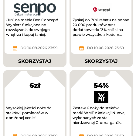
-10% na meble Bed Concept!
Zyskaj do 70% rabatu na ponad
Wybierz funkcjonalne
20 000 produktów oraz
rozwiązania do swojego
dodatkowe do 13% zniżki na
wnętrza i kupuj taniej.
prawie wszystko z kodem
rabatowym.
DO 10.08.2026 23:59
DO 10.08.2026 23:59
SKORZYSTAJ
SKORZYSTAJ
6zł
54%
Wysokiej jakości noże do
Zestaw 6 noży do steków
steków i pomidorów w
marki WMF z kolekcji Nuova,
obniżonej cenie!
wykonanych ze stali
nierdzewnej Cromargan®
taniej!
DO 10.08.2026 23:59
DO 10.08.2026 23:59