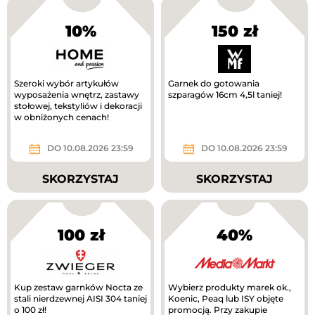
10%
150 zł
Szeroki wybór artykułów
Garnek do gotowania
wyposażenia wnętrz, zastawy
szparagów 16cm 4,5l taniej!
stołowej, tekstyliów i dekoracji
w obniżonych cenach!
DO 10.08.2026 23:59
DO 10.08.2026 23:59
SKORZYSTAJ
SKORZYSTAJ
100 zł
40%
Kup zestaw garnków Nocta ze
Wybierz produkty marek ok.,
stali nierdzewnej AISI 304 taniej
Koenic, Peaq lub ISY objęte
o 100 zł!
promocją. Przy zakupie