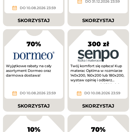
DO 31.12.2026 23:59
DO 10.08.2026 23:59
SKORZYSTAJ
SKORZYSTAJ
70%
300 zł
Wyjątkowe rabaty na cały
Twój komfort się opłaca! Kup
asortyment Dormeo oraz
materac Optima w rozmiarze
darmowa dostawa!
140x200, 160x200 lub 180x200,
wystaw opinię i odbierz
voucher o wartości 300 zł do...
DO 10.08.2026 23:59
DO 10.08.2026 23:59
SKORZYSTAJ
SKORZYSTAJ
10%
70%