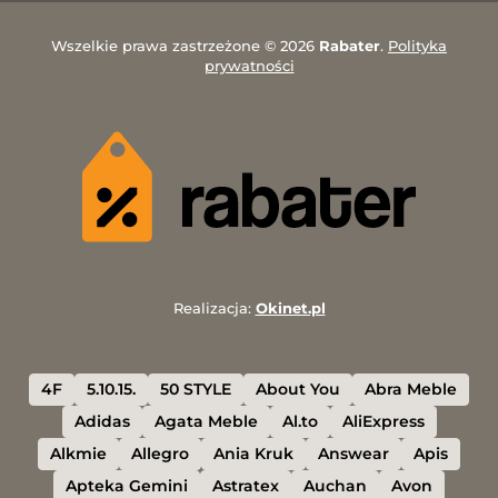
Wszelkie prawa zastrzeżone © 2026
Rabater
.
Polityka
prywatności
Realizacja:
Okinet.pl
4F
5.10.15.
50 STYLE
About You
Abra Meble
Adidas
Agata Meble
Al.to
AliExpress
Alkmie
Allegro
Ania Kruk
Answear
Apis
Apteka Gemini
Astratex
Auchan
Avon