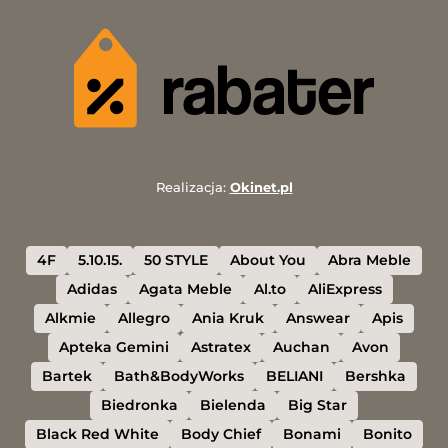
Realizacja:
Okinet.pl
4F
5.10.15.
50 STYLE
About You
Abra Meble
Adidas
Agata Meble
Al.to
AliExpress
Alkmie
Allegro
Ania Kruk
Answear
Apis
Apteka Gemini
Astratex
Auchan
Avon
Bartek
Bath&BodyWorks
BELIANI
Bershka
Biedronka
Bielenda
Big Star
Black Red White
Body Chief
Bonami
Bonito