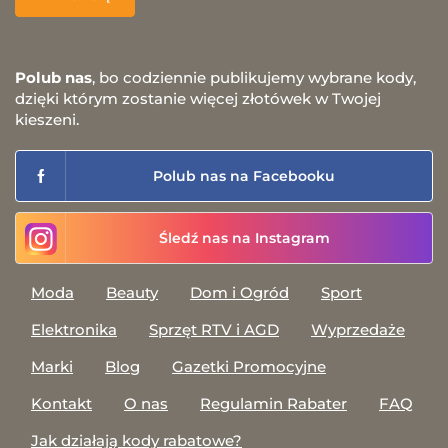
Polub nas
, bo codziennie publikujemy wybrane kody,
dzięki którym zostanie więcej złotówek w Twojej
kieszeni.
Polub nas na Facebooku
Śledź nas na Instagram
Moda
Beauty
Dom i Ogród
Sport
Elektronika
Sprzęt RTV i AGD
Wyprzedaże
Marki
Blog
Gazetki Promocyjne
Kontakt
O nas
Regulamin Rabater
FAQ
Jak działają kody rabatowe?