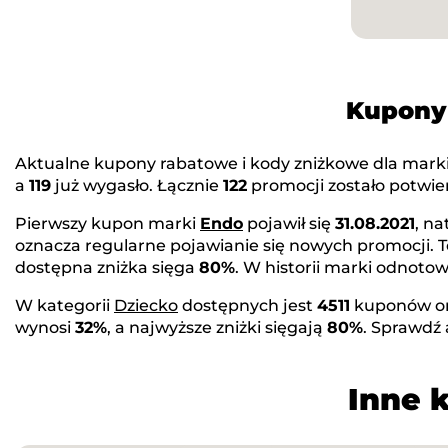
Kupony 
Aktualne kupony rabatowe i kody zniżkowe dla mark
a
119
już wygasło. Łącznie
122
promocji zostało potwier
Pierwszy kupon marki
Endo
pojawił się
31.08.2021
, n
oznacza regularne pojawianie się nowych promocji. 
dostępna zniżka sięga
80%
. W historii marki odnot
W kategorii
Dziecko
dostępnych jest
4511
kuponów o
wynosi
32%
, a najwyższe zniżki sięgają
80%
. Sprawdź
Inne 