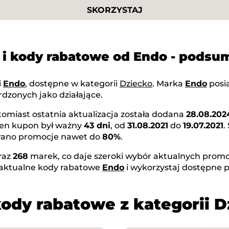
SKORZYSTAJ
i kody rabatowe od Endo - pods
i
Endo
, dostępne w kategorii
Dziecko
. Marka
Endo
posi
dzonych jako działające.
atomiast ostatnia aktualizacja została dodana
28.08.202
Ten kupon był ważny
43 dni
, od
31.08.2021
do
19.07.2021
.
owano promocje nawet do
80%
.
raz
268
marek, co daje szeroki wybór aktualnych promoc
 aktualne kody rabatowe
Endo
i wykorzystaj dostępne 
kody rabatowe z kategorii D