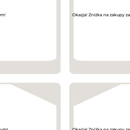
ym!
Okazja! Zniżka na zakupy z
wym!
Okazja! Zniżka na zakupy 