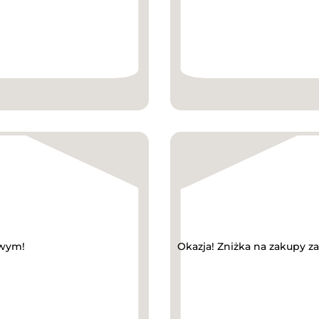
owym!
Okazja! Zniżka na zakupy 