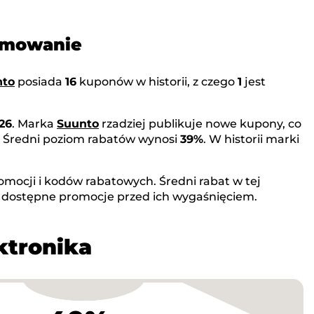
sumowanie
nto
posiada
16
kuponów w historii, z czego
1
jest
026
. Marka
Suunto
rzadziej publikuje nowe kupony, co
. Średni poziom rabatów wynosi
39%
. W historii marki
omocji i kodów rabatowych. Średni rabat w tej
j dostępne promocje przed ich wygaśnięciem.
ktronika