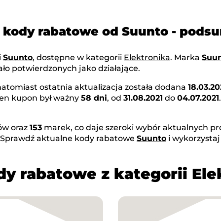
 kody rabatowe od Suunto - pod
i
Suunto
, dostępne w kategorii
Elektronika
. Marka
Suu
ło potwierdzonych jako działające.
 natomiast ostatnia aktualizacja została dodana
18.03.2
Ten kupon był ważny
58 dni
, od
31.08.2021
do
04.07.2021
w oraz
153
marek, co daje szeroki wybór aktualnych pr
. Sprawdź aktualne kody rabatowe
Suunto
i wykorzysta
dy rabatowe z kategorii Ele