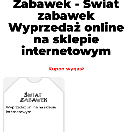
Zabawek - Świat
zabawek
Wyprzedaż online
na sklepie
internetowym
Kupon wygasł
Największa akcja
Wyprzedaż online na sklepie
rabatowa w Polsce
internetowym