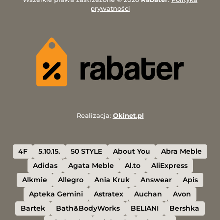
prywatności
Realizacja:
Okinet.pl
4F
5.10.15.
50 STYLE
About You
Abra Meble
Adidas
Agata Meble
Al.to
AliExpress
Alkmie
Allegro
Ania Kruk
Answear
Apis
Apteka Gemini
Astratex
Auchan
Avon
Bartek
Bath&BodyWorks
BELIANI
Bershka