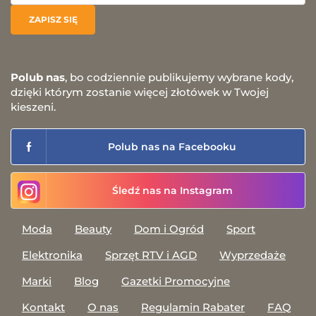
Polub nas
, bo codziennie publikujemy wybrane kody,
dzięki którym zostanie więcej złotówek w Twojej
kieszeni.
Polub nas na Facebooku
Śledź nas na Instagram
Moda
Beauty
Dom i Ogród
Sport
Elektronika
Sprzęt RTV i AGD
Wyprzedaże
Marki
Blog
Gazetki Promocyjne
Kontakt
O nas
Regulamin Rabater
FAQ