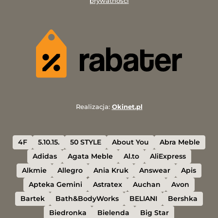
prywatności
Realizacja:
Okinet.pl
4F
5.10.15.
50 STYLE
About You
Abra Meble
Adidas
Agata Meble
Al.to
AliExpress
Alkmie
Allegro
Ania Kruk
Answear
Apis
Apteka Gemini
Astratex
Auchan
Avon
Bartek
Bath&BodyWorks
BELIANI
Bershka
Biedronka
Bielenda
Big Star