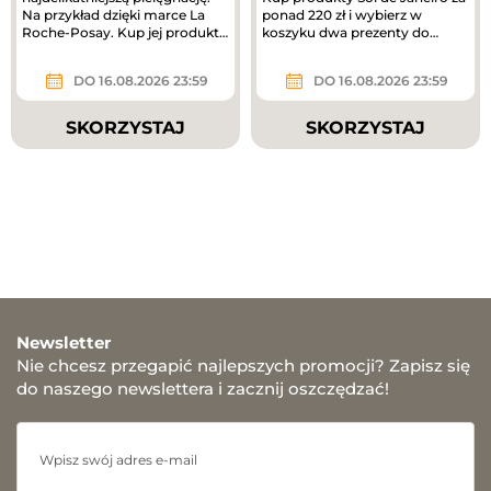
Na przykład dzięki marce La
ponad 220 zł i wybierz w
Roche-Posay. Kup jej produkty
koszyku dwa prezenty do
za ponad 180 zł i odbierz...
zakupów – mini mgiełki do...
DO 16.08.2026 23:59
DO 16.08.2026 23:59
SKORZYSTAJ
SKORZYSTAJ
Newsletter
Nie chcesz przegapić najlepszych promocji? Zapisz się
do naszego newslettera i zacznij oszczędzać!