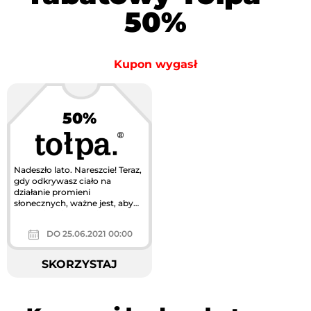
50%
Kupon wygasł
50%
Nadeszło lato. Nareszcie! Teraz,
gdy odkrywasz ciało na
działanie promieni
słonecznych, ważne jest, aby
odpowiednio chronić swoją
skórę....
DO 25.06.2021 00:00
SKORZYSTAJ