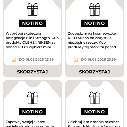
Wypróbuj skuteczną
Zdobądź małą kosmetyczkę
pielęgnację z linii Strength. Kup
KIKO Milano na wszystkie
produkty OLEHENRIKSEN za
niezbędne rzeczy. Kup
ponad 170 zł i wybierz mini
produkty tej marki za ponad
krem pielęgnacyjny w
160 zł, a prezent jest Twój.
prezencie....
DO 16.08.2026 23:59
DO 16.08.2026 23:59
SKORZYSTAJ
SKORZYSTAJ
Zapewnij swojej skórze
Celebruj lato z marką miesiąca.
najdelikatniejszą pielęgnację.
Kup produkty Sol de Janeiro za