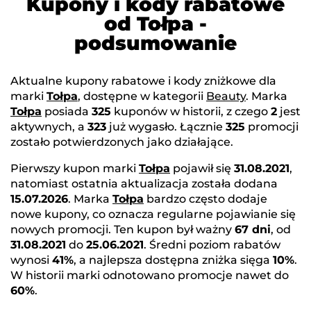
Kupony i kody rabatowe
od Tołpa -
podsumowanie
Aktualne kupony rabatowe i kody zniżkowe dla
marki
Tołpa
, dostępne w kategorii
Beauty
. Marka
Tołpa
posiada
325
kuponów w historii, z czego
2
jest
aktywnych, a
323
już wygasło. Łącznie
325
promocji
zostało potwierdzonych jako działające.
Pierwszy kupon marki
Tołpa
pojawił się
31.08.2021
,
natomiast ostatnia aktualizacja została dodana
15.07.2026
. Marka
Tołpa
bardzo często dodaje
nowe kupony, co oznacza regularne pojawianie się
nowych promocji. Ten kupon był ważny
67 dni
, od
31.08.2021
do
25.06.2021
. Średni poziom rabatów
wynosi
41%
, a najlepsza dostępna zniżka sięga
10%
.
W historii marki odnotowano promocje nawet do
60%
.