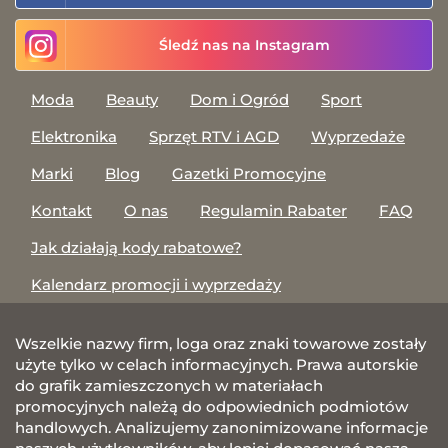
Śledź nas na Instagram
Moda
Beauty
Dom i Ogród
Sport
Elektronika
Sprzęt RTV i AGD
Wyprzedaże
Marki
Blog
Gazetki Promocyjne
Kontakt
O nas
Regulamin Rabater
FAQ
Jak działają kody rabatowe?
Kalendarz promocji i wyprzedaży
Wszelkie nazwy firm, loga oraz znaki towarowe zostały
użyte tylko w celach informacyjnych. Prawa autorskie
do grafik zamieszczonych w materiałach
promocyjnych należą do odpowiednich podmiotów
handlowych. Analizujemy zanonimizowane informacje