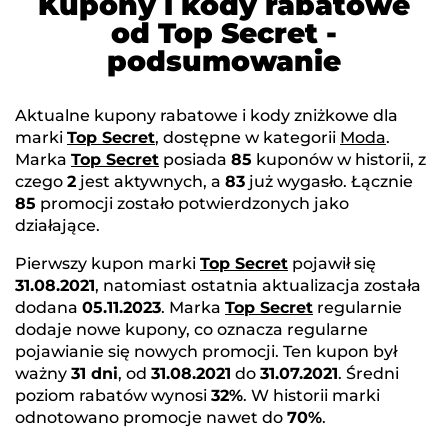
Kupony i kody rabatowe
od Top Secret -
podsumowanie
Aktualne kupony rabatowe i kody zniżkowe dla
marki
Top Secret
, dostępne w kategorii
Moda
.
Marka
Top Secret
posiada
85
kuponów w historii, z
czego
2
jest aktywnych, a
83
już wygasło. Łącznie
85
promocji zostało potwierdzonych jako
działające.
Pierwszy kupon marki
Top Secret
pojawił się
31.08.2021
, natomiast ostatnia aktualizacja została
dodana
05.11.2023
. Marka
Top Secret
regularnie
dodaje nowe kupony, co oznacza regularne
pojawianie się nowych promocji. Ten kupon był
ważny
31 dni
, od
31.08.2021
do
31.07.2021
. Średni
poziom rabatów wynosi
32%
. W historii marki
odnotowano promocje nawet do
70%
.