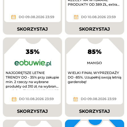
PRODUKTY OD 389 ZŁ, extra
10% zwrotu w MODIVOclub
gold
DO 09.08.2026 23:59
DO 10.08.2026 23:59
SKORZYSTAJ
SKORZYSTAJ
35%
85%
NAJGORĘTSZE LETNIE
WIELKI FINAŁ WYPRZEDAŻY
TRENDY DO - 35% przy zakupie
DO -85%. Uzupełnij swoją letnią
min. 2 rzeczy na wybrane
garderobę!
produkty od 310 zł, na wybrane
produkty. TYLKO W APLIKACJI
extra 10%...
DO 10.08.2026 23:59
DO 09.08.2026 23:59
SKORZYSTAJ
SKORZYSTAJ