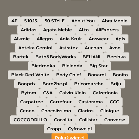
4F
5.10.15.
50 STYLE
About You
Abra Meble
Adidas
Agata Meble
Al.to
AliExpress
Alkmie
Allegro
Ania Kruk
Answear
Apis
Apteka Gemini
Astratex
Auchan
Avon
Bartek
Bath&BodyWorks
BELIANI
Bershka
Biedronka
Bielenda
Big Star
Black Red White
Body Chief
Bonami
Bonito
Bonprix
Born2be.pl
Bricomarche
Briju
Bytom
C&A
Calvin Klein
Calzedonia
Carpatree
Carrefour
Castorama
CCC
Ceneo
Chocolissimo
Clarins
Clinique
COCCODRILLO
Cocolita
Collistar
Converse
Cropp
Cyfrowe.pl
Pokaż więcej