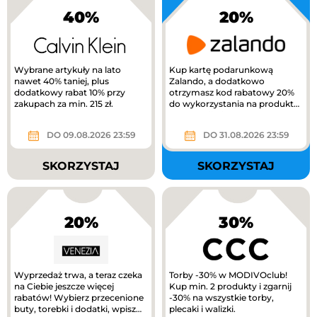
40%
20%
Wybrane artykuły na lato
Kup kartę podarunkową
nawet 40% taniej, plus
Zalando, a dodatkowo
dodatkowy rabat 10% przy
otrzymasz kod rabatowy 20%
zakupach za min. 215 zł.
do wykorzystania na produkty
z kategorii Kids na Zalando.
DO 09.08.2026 23:59
DO 31.08.2026 23:59
SKORZYSTAJ
SKORZYSTAJ
20%
30%
Wyprzedaż trwa, a teraz czeka
Torby -30% w MODIVOclub!
na Ciebie jeszcze więcej
Kup min. 2 produkty i zgarnij
rabatów! Wybierz przecenione
-30% na wszystkie torby,
buty, torebki i dodatki, wpisz
plecaki i walizki.