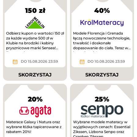
150 zł
40%
Odbierz kupon o wartości 150 zł
Modele Florencja i Grenada
za każde wydane 500 zł w
łączą nowoczesne technologie,
Klubie na brodziki i kabiny
trwałość i doskonałe
prysznicowe marki Sensea!
dopasowanie do ciała. Teraz w
Zwrot na kupon.
lepszej cenie!
DO 15.08.2026 23:59
DO 10.08.2026 23:59
SKORZYSTAJ
SKORZYSTAJ
20%
25%
Materace Galaxy i Natura oraz
Wybrane modele materacy w
wybrane łóżka tapicerowane z
wyjątkowych cenach: Essential
rabatem 20%!
Zikssen, Lizbona Senpo oraz
Graphen Zikssen.