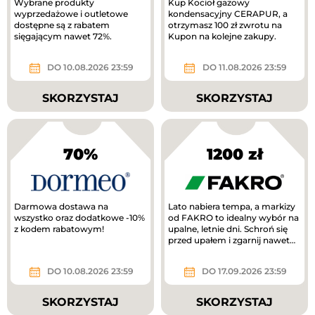
Wybrane produkty
Kup Kocioł gazowy
wyprzedażowe i outletowe
kondensacyjny CERAPUR, a
dostępne są z rabatem
otrzymasz 100 zł zwrotu na
sięgającym nawet 72%.
Kupon na kolejne zakupy.
DO 10.08.2026 23:59
DO 11.08.2026 23:59
SKORZYSTAJ
SKORZYSTAJ
70%
1200 zł
Darmowa dostawa na
Lato nabiera tempa, a markizy
wszystko oraz dodatkowe -10%
od FAKRO to idealny wybór na
z kodem rabatowym!
upalne, letnie dni. Schroń się
przed upałem i zgarnij nawet
1200 zł!
DO 10.08.2026 23:59
DO 17.09.2026 23:59
SKORZYSTAJ
SKORZYSTAJ