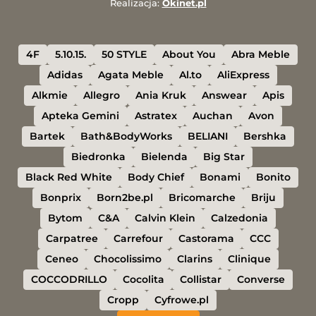
Realizacja:
Okinet.pl
4F
5.10.15.
50 STYLE
About You
Abra Meble
Adidas
Agata Meble
Al.to
AliExpress
Alkmie
Allegro
Ania Kruk
Answear
Apis
Apteka Gemini
Astratex
Auchan
Avon
Bartek
Bath&BodyWorks
BELIANI
Bershka
Biedronka
Bielenda
Big Star
Black Red White
Body Chief
Bonami
Bonito
Bonprix
Born2be.pl
Bricomarche
Briju
Bytom
C&A
Calvin Klein
Calzedonia
Carpatree
Carrefour
Castorama
CCC
Ceneo
Chocolissimo
Clarins
Clinique
COCCODRILLO
Cocolita
Collistar
Converse
Cropp
Cyfrowe.pl