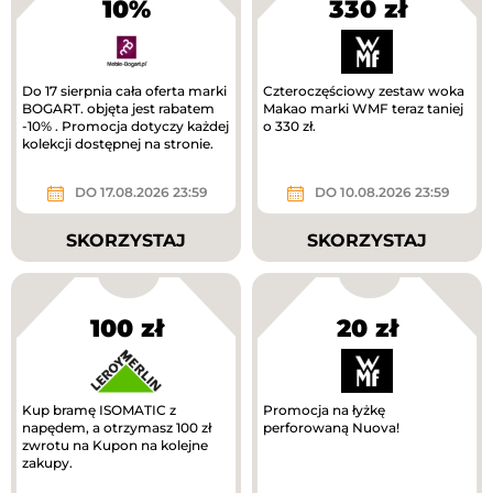
10%
330 zł
Do 17 sierpnia cała oferta marki
Czteroczęściowy zestaw woka
BOGART. objęta jest rabatem
Makao marki WMF teraz taniej
-10% . Promocja dotyczy każdej
o 330 zł.
kolekcji dostępnej na stronie.
DO 17.08.2026 23:59
DO 10.08.2026 23:59
SKORZYSTAJ
SKORZYSTAJ
100 zł
20 zł
Kup bramę ISOMATIC z
Promocja na łyżkę
napędem, a otrzymasz 100 zł
perforowaną Nuova!
zwrotu na Kupon na kolejne
zakupy.