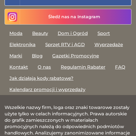
Śledź nas na Instagram
Moda
Beauty
Dom i Ogród
Sport
Elektronika
Sprzęt RTV i AGD
Wyprzedaże
Marki
Blog
Gazetki Promocyjne
Kontakt
O nas
Regulamin Rabater
FAQ
Jak działają kody rabatowe?
Kalendarz promocji i wyprzedaży
Wszelkie nazwy firm, loga oraz znaki towarowe zostały
użyte tylko w celach informacyjnych. Prawa autorskie
do grafik zamieszczonych w materiałach
promocyjnych należą do odpowiednich podmiotów
handlowych. Analizujemy zanonimizowane informacje