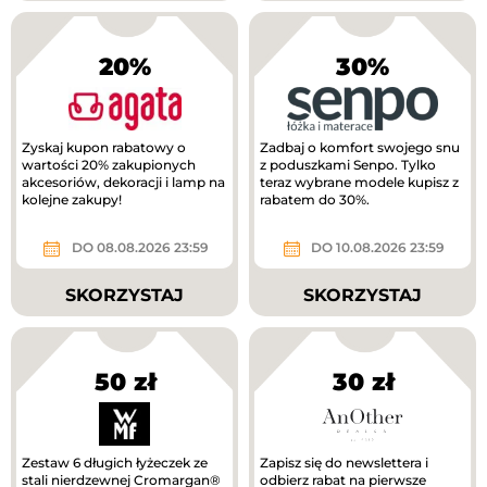
20%
30%
Zyskaj kupon rabatowy o
Zadbaj o komfort swojego snu
wartości 20% zakupionych
z poduszkami Senpo. Tylko
akcesoriów, dekoracji i lamp na
teraz wybrane modele kupisz z
kolejne zakupy!
rabatem do 30%.
DO 08.08.2026 23:59
DO 10.08.2026 23:59
SKORZYSTAJ
SKORZYSTAJ
50 zł
30 zł
Zestaw 6 długich łyżeczek ze
Zapisz się do newslettera i
stali nierdzewnej Cromargan®
odbierz rabat na pierwsze