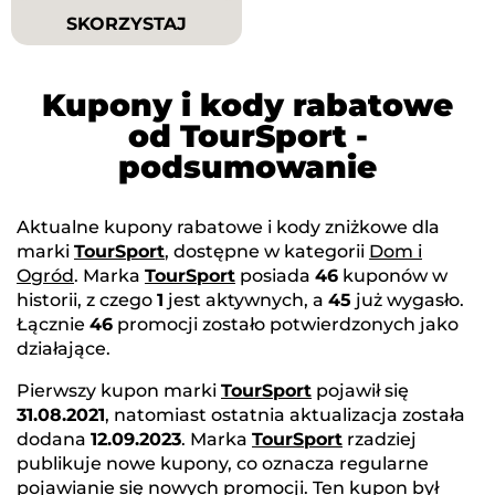
SKORZYSTAJ
Kupony i kody rabatowe
od TourSport -
podsumowanie
Aktualne kupony rabatowe i kody zniżkowe dla
marki
TourSport
, dostępne w kategorii
Dom i
Ogród
. Marka
TourSport
posiada
46
kuponów w
historii, z czego
1
jest aktywnych, a
45
już wygasło.
Łącznie
46
promocji zostało potwierdzonych jako
działające.
Pierwszy kupon marki
TourSport
pojawił się
31.08.2021
, natomiast ostatnia aktualizacja została
dodana
12.09.2023
. Marka
TourSport
rzadziej
publikuje nowe kupony, co oznacza regularne
pojawianie się nowych promocji. Ten kupon był