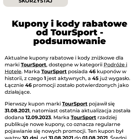
SKORZYSTAJ
Kupony i kody rabatowe
od TourSport -
podsumowanie
Aktualne kupony rabatowe i kody zniżkowe dla
marki
TourSport
, dostępne w kategorii
Podróże i
Hotele
. Marka
TourSport
posiada
46
kuponów w
historii, z czego
1
jest aktywnych, a
45
już wygasło.
Łącznie
46
promocji zostało potwierdzonych jako
działające.
Pierwszy kupon marki
TourSport
pojawił się
31.08.2021
, natomiast ostatnia aktualizacja została
dodana
12.09.2023
. Marka
TourSport
rzadziej
publikuje nowe kupony, co oznacza regularne
pojawianie się nowych promocji. Ten kupon był
ważny
30 dni
, od
31.08.2021
do
01.08.2021
. Średni