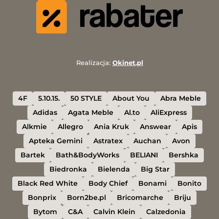
Realizacja:
Okinet.pl
4F
5.10.15.
50 STYLE
About You
Abra Meble
Adidas
Agata Meble
Al.to
AliExpress
Alkmie
Allegro
Ania Kruk
Answear
Apis
Apteka Gemini
Astratex
Auchan
Avon
Bartek
Bath&BodyWorks
BELIANI
Bershka
Biedronka
Bielenda
Big Star
Black Red White
Body Chief
Bonami
Bonito
Bonprix
Born2be.pl
Bricomarche
Briju
Bytom
C&A
Calvin Klein
Calzedonia