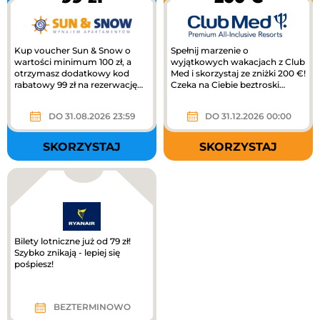
Kup voucher Sun & Snow o
Spełnij marzenie o
wartości minimum 100 zł, a
wyjątkowych wakacjach z Club
otrzymasz dodatkowy kod
Med i skorzystaj ze zniżki 200 €!
rabatowy 99 zł na rezerwację
Czeka na Ciebie beztroski
pobytu!
wypoczynek, piękne miejsca i...
DO 31.08.2026 23:59
DO 31.12.2026 00:00
SKORZYSTAJ
SKORZYSTAJ
Bilety lotniczne już od 79 zł!
Szybko znikają - lepiej się
pośpiesz!
BEZTERMINOWO