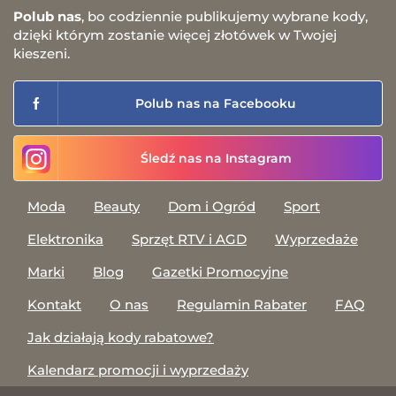
Polub nas
, bo codziennie publikujemy wybrane kody,
dzięki którym zostanie więcej złotówek w Twojej
kieszeni.
Polub nas na Facebooku
Śledź nas na Instagram
Moda
Beauty
Dom i Ogród
Sport
Elektronika
Sprzęt RTV i AGD
Wyprzedaże
Marki
Blog
Gazetki Promocyjne
Kontakt
O nas
Regulamin Rabater
FAQ
Jak działają kody rabatowe?
Kalendarz promocji i wyprzedaży