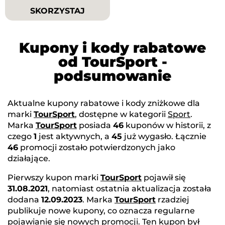
SKORZYSTAJ
Kupony i kody rabatowe
od TourSport -
podsumowanie
Aktualne kupony rabatowe i kody zniżkowe dla
marki
TourSport
, dostępne w kategorii
Sport
.
Marka
TourSport
posiada
46
kuponów w historii, z
czego
1
jest aktywnych, a
45
już wygasło. Łącznie
46
promocji zostało potwierdzonych jako
działające.
Pierwszy kupon marki
TourSport
pojawił się
31.08.2021
, natomiast ostatnia aktualizacja została
dodana
12.09.2023
. Marka
TourSport
rzadziej
publikuje nowe kupony, co oznacza regularne
pojawianie się nowych promocji. Ten kupon był