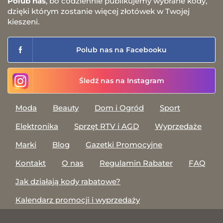
Polub nas
, bo codziennie publikujemy wybrane kody,
dzięki którym zostanie więcej złotówek w Twojej
kieszeni.
Polub nas na Facebooku
Śledź nas na Instagram
Moda
Beauty
Dom i Ogród
Sport
Elektronika
Sprzęt RTV i AGD
Wyprzedaże
Marki
Blog
Gazetki Promocyjne
Kontakt
O nas
Regulamin Rabater
FAQ
Jak działają kody rabatowe?
Kalendarz promocji i wyprzedaży