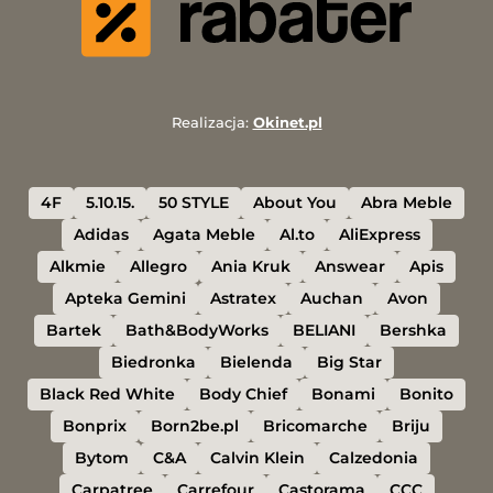
Realizacja:
Okinet.pl
4F
5.10.15.
50 STYLE
About You
Abra Meble
Adidas
Agata Meble
Al.to
AliExpress
Alkmie
Allegro
Ania Kruk
Answear
Apis
Apteka Gemini
Astratex
Auchan
Avon
Bartek
Bath&BodyWorks
BELIANI
Bershka
Biedronka
Bielenda
Big Star
Black Red White
Body Chief
Bonami
Bonito
Bonprix
Born2be.pl
Bricomarche
Briju
Bytom
C&A
Calvin Klein
Calzedonia
Carpatree
Carrefour
Castorama
CCC