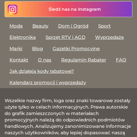
Śledź nas na Instagram
Moda
Beauty
Dom i Ogród
Sport
Elektronika
Sprzęt RTV i AGD
Wyprzedaże
Marki
Blog
Gazetki Promocyjne
Kontakt
O nas
Regulamin Rabater
FAQ
Jak działają kody rabatowe?
Kalendarz promocji i wyprzedaży
Wszelkie nazwy firm, loga oraz znaki towarowe zostały
użyte tylko w celach informacyjnych. Prawa autorskie
do grafik zamieszczonych w materiałach
promocyjnych należą do odpowiednich podmiotów
handlowych. Analizujemy zanonimizowane informacje
naszych użytkowników, aby lepiej dopasować naszą