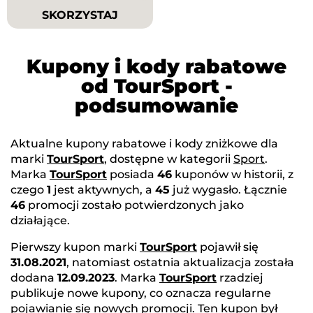
SKORZYSTAJ
Kupony i kody rabatowe
od TourSport -
podsumowanie
Aktualne kupony rabatowe i kody zniżkowe dla
marki
TourSport
, dostępne w kategorii
Sport
.
Marka
TourSport
posiada
46
kuponów w historii, z
czego
1
jest aktywnych, a
45
już wygasło. Łącznie
46
promocji zostało potwierdzonych jako
działające.
Pierwszy kupon marki
TourSport
pojawił się
31.08.2021
, natomiast ostatnia aktualizacja została
dodana
12.09.2023
. Marka
TourSport
rzadziej
publikuje nowe kupony, co oznacza regularne
pojawianie się nowych promocji. Ten kupon był