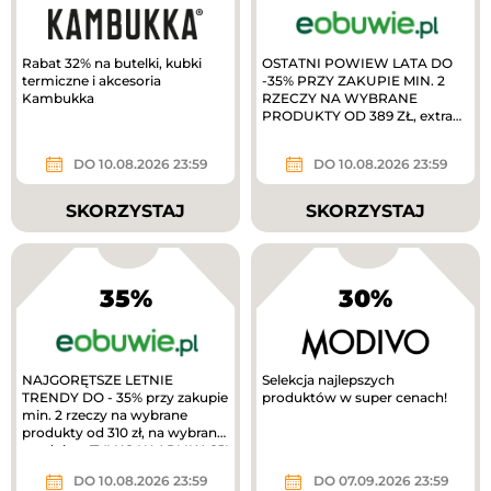
Rabat 32% na butelki, kubki
OSTATNI POWIEW LATA DO
termiczne i akcesoria
-35% PRZY ZAKUPIE MIN. 2
Kambukka
RZECZY NA WYBRANE
PRODUKTY OD 389 ZŁ, extra
10% zwrotu w MODIVOclub
gold
DO 10.08.2026 23:59
DO 10.08.2026 23:59
SKORZYSTAJ
SKORZYSTAJ
35%
30%
NAJGORĘTSZE LETNIE
Selekcja najlepszych
TRENDY DO - 35% przy zakupie
produktów w super cenach!
min. 2 rzeczy na wybrane
produkty od 310 zł, na wybrane
produkty. TYLKO W APLIKACJI
extra 10%...
DO 10.08.2026 23:59
DO 07.09.2026 23:59