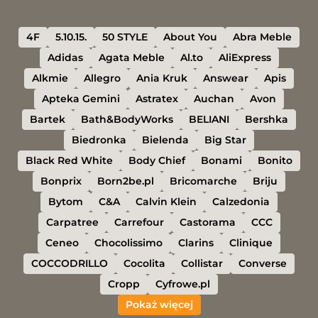
4F
5.10.15.
50 STYLE
About You
Abra Meble
Adidas
Agata Meble
Al.to
AliExpress
Alkmie
Allegro
Ania Kruk
Answear
Apis
Apteka Gemini
Astratex
Auchan
Avon
Bartek
Bath&BodyWorks
BELIANI
Bershka
Biedronka
Bielenda
Big Star
Black Red White
Body Chief
Bonami
Bonito
Bonprix
Born2be.pl
Bricomarche
Briju
Bytom
C&A
Calvin Klein
Calzedonia
Carpatree
Carrefour
Castorama
CCC
Ceneo
Chocolissimo
Clarins
Clinique
COCCODRILLO
Cocolita
Collistar
Converse
Cropp
Cyfrowe.pl
Pokaż więcej