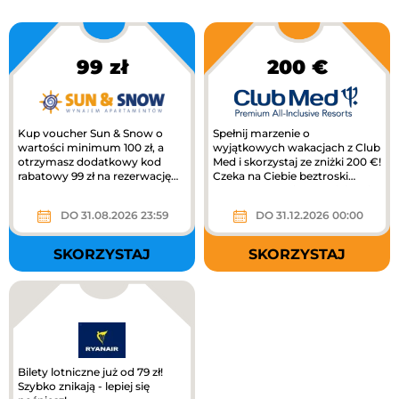
99 zł
200 €
Kup voucher Sun & Snow o
Spełnij marzenie o
wartości minimum 100 zł, a
wyjątkowych wakacjach z Club
otrzymasz dodatkowy kod
Med i skorzystaj ze zniżki 200 €!
rabatowy 99 zł na rezerwację
Czeka na Ciebie beztroski
pobytu!
wypoczynek, piękne miejsca i...
DO 31.08.2026 23:59
DO 31.12.2026 00:00
SKORZYSTAJ
SKORZYSTAJ
Bilety lotniczne już od 79 zł!
Szybko znikają - lepiej się