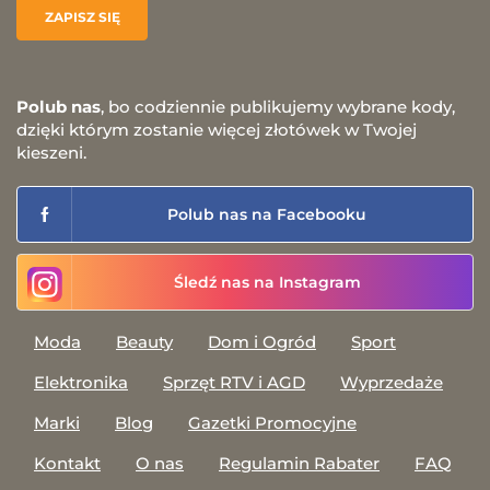
Polub nas
, bo codziennie publikujemy wybrane kody,
dzięki którym zostanie więcej złotówek w Twojej
kieszeni.
Polub nas na Facebooku
Śledź nas na Instagram
Moda
Beauty
Dom i Ogród
Sport
Elektronika
Sprzęt RTV i AGD
Wyprzedaże
Marki
Blog
Gazetki Promocyjne
Kontakt
O nas
Regulamin Rabater
FAQ