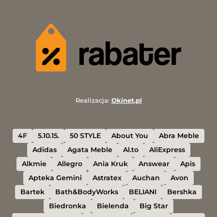
Realizacja:
Okinet.pl
4F
5.10.15.
50 STYLE
About You
Abra Meble
Adidas
Agata Meble
Al.to
AliExpress
Alkmie
Allegro
Ania Kruk
Answear
Apis
Apteka Gemini
Astratex
Auchan
Avon
Bartek
Bath&BodyWorks
BELIANI
Bershka
Biedronka
Bielenda
Big Star