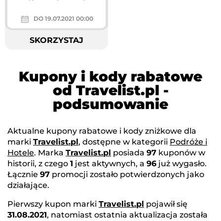
przez Pojezierze po Tatry, łap
miejsca...
DO 19.07.2021 00:00
SKORZYSTAJ
Kupony i kody rabatowe
od Travelist.pl -
podsumowanie
Aktualne kupony rabatowe i kody zniżkowe dla
marki
Travelist.pl
, dostępne w kategorii
Podróże i
Hotele
. Marka
Travelist.pl
posiada
97
kuponów w
historii, z czego
1
jest aktywnych, a
96
już wygasło.
Łącznie
97
promocji zostało potwierdzonych jako
działające.
Pierwszy kupon marki
Travelist.pl
pojawił się
31.08.2021
, natomiast ostatnia aktualizacja została