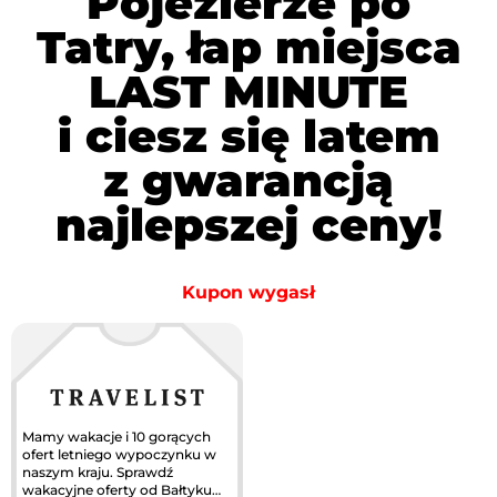
Pojezierze po
Tatry, łap miejsca
LAST MINUTE
i ciesz się latem
z gwarancją
najlepszej ceny!
Kupon wygasł
Mamy wakacje i 10 gorących
ofert letniego wypoczynku w
naszym kraju. Sprawdź
wakacyjne oferty od Bałtyku