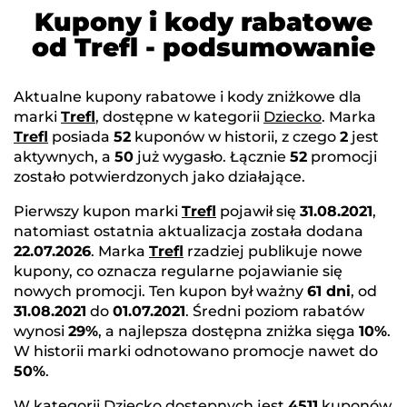
Kupony i kody rabatowe
od Trefl - podsumowanie
Aktualne kupony rabatowe i kody zniżkowe dla
marki
Trefl
, dostępne w kategorii
Dziecko
. Marka
Trefl
posiada
52
kuponów w historii, z czego
2
jest
aktywnych, a
50
już wygasło. Łącznie
52
promocji
zostało potwierdzonych jako działające.
Pierwszy kupon marki
Trefl
pojawił się
31.08.2021
,
natomiast ostatnia aktualizacja została dodana
22.07.2026
. Marka
Trefl
rzadziej publikuje nowe
kupony, co oznacza regularne pojawianie się
nowych promocji. Ten kupon był ważny
61 dni
, od
31.08.2021
do
01.07.2021
. Średni poziom rabatów
wynosi
29%
, a najlepsza dostępna zniżka sięga
10%
.
W historii marki odnotowano promocje nawet do
50%
.
W kategorii
Dziecko
dostępnych jest
4511
kuponów