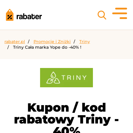
rabater.pl
Promocje i Zniżki
Triny
Triny Cała marka Yope do -40% !
Kupon / kod
rabatowy Triny -
40%