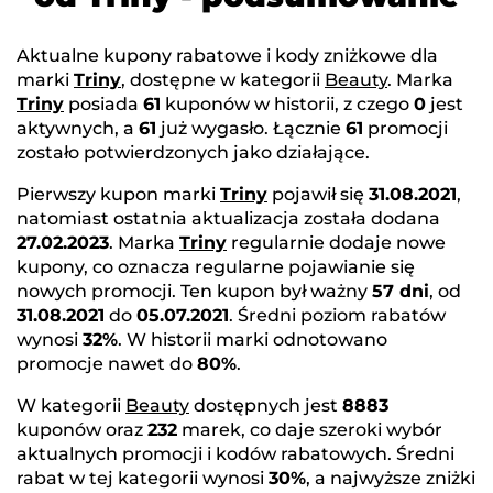
Aktualne kupony rabatowe i kody zniżkowe dla
marki
Triny
, dostępne w kategorii
Beauty
. Marka
Triny
posiada
61
kuponów w historii, z czego
0
jest
aktywnych, a
61
już wygasło. Łącznie
61
promocji
zostało potwierdzonych jako działające.
Pierwszy kupon marki
Triny
pojawił się
31.08.2021
,
natomiast ostatnia aktualizacja została dodana
27.02.2023
. Marka
Triny
regularnie dodaje nowe
kupony, co oznacza regularne pojawianie się
nowych promocji. Ten kupon był ważny
57 dni
, od
31.08.2021
do
05.07.2021
. Średni poziom rabatów
wynosi
32%
. W historii marki odnotowano
promocje nawet do
80%
.
W kategorii
Beauty
dostępnych jest
8883
kuponów oraz
232
marek, co daje szeroki wybór
aktualnych promocji i kodów rabatowych. Średni
rabat w tej kategorii wynosi
30%
, a najwyższe zniżki