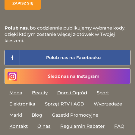
Polub nas
, bo codziennie publikujemy wybrane kody,
dzięki którym zostanie więcej złotówek w Twojej
kieszeni.
Polub nas na Facebooku
Śledź nas na Instagram
Moda
Beauty
Dom i Ogród
Sport
Elektronika
Sprzęt RTV i AGD
Wyprzedaże
Marki
Blog
Gazetki Promocyjne
Kontakt
O nas
Regulamin Rabater
FAQ