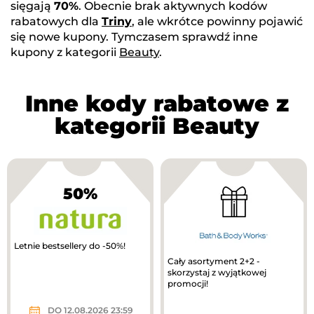
sięgają
70%
. Obecnie brak aktywnych kodów
rabatowych dla
Triny
, ale wkrótce powinny pojawić
się nowe kupony. Tymczasem sprawdź inne
kupony z kategorii
Beauty
.
Inne kody rabatowe z
kategorii Beauty
50%
Letnie bestsellery do -50%!
Cały asortyment 2+2 -
skorzystaj z wyjątkowej
promocji!
DO 12.08.2026 23:59