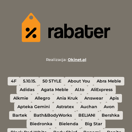
Realizacja:
Okinet.pl
4F
5.10.15.
50 STYLE
About You
Abra Meble
Adidas
Agata Meble
Al.to
AliExpress
Alkmie
Allegro
Ania Kruk
Answear
Apis
Apteka Gemini
Astratex
Auchan
Avon
Bartek
Bath&BodyWorks
BELIANI
Bershka
Biedronka
Bielenda
Big Star