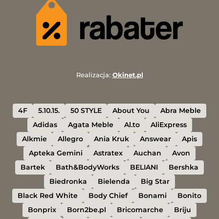
Realizacja:
Okinet.pl
4F
5.10.15.
50 STYLE
About You
Abra Meble
Adidas
Agata Meble
Al.to
AliExpress
Alkmie
Allegro
Ania Kruk
Answear
Apis
Apteka Gemini
Astratex
Auchan
Avon
Bartek
Bath&BodyWorks
BELIANI
Bershka
Biedronka
Bielenda
Big Star
Black Red White
Body Chief
Bonami
Bonito
Bonprix
Born2be.pl
Bricomarche
Briju