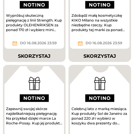
Wypróbuj skuteczną
Zdobądź małą kosmetyczkę
pielęgnację z linii Strength. Kup
KIKO Milano na wszystkie
produkty OLEHENRIKSEN za
niezbędne rzeczy. Kup
ponad 170 zł i wybierz mini
produkty tej marki za ponad
krem pielęgnacyjny w
160 zł, a prezent jest Twój.
prezencie....
DO 16.08.2026 23:59
DO 16.08.2026 23:59
SKORZYSTAJ
SKORZYSTAJ
Zapewnij swojej skórze
Celebruj lato z marką miesiąca.
najdelikatniejszą pielęgnację.
Kup produkty Sol de Janeiro za
Na przykład dzięki marce La
ponad 220 zł i wybierz w
Roche-Posay. Kup jej produkty
koszyku dwa prezenty do
za ponad 180 zł i odbierz...
zakupów – mini mgiełki do...