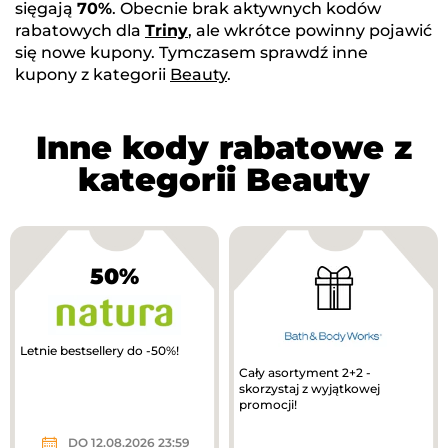
sięgają
70%
. Obecnie brak aktywnych kodów
rabatowych dla
Triny
, ale wkrótce powinny pojawić
się nowe kupony. Tymczasem sprawdź inne
kupony z kategorii
Beauty
.
Inne kody rabatowe z
kategorii Beauty
50%
Letnie bestsellery do -50%!
Cały asortyment 2+2 -
skorzystaj z wyjątkowej
promocji!
DO 12.08.2026 23:59