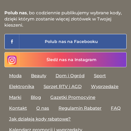
Polub nas
, bo codziennie publikujemy wybrane kody,
dzięki którym zostanie więcej złotówek w Twojej
kieszeni.
Polub nas na Facebooku
Śledź nas na Instagram
Moda
Beauty
Dom i Ogród
Sport
Elektronika
Sprzęt RTV i AGD
Wyprzedaże
Marki
Blog
Gazetki Promocyjne
Kontakt
O nas
Regulamin Rabater
FAQ
Jak działają kody rabatowe?
Kalendarz promocji i wyprzedaży