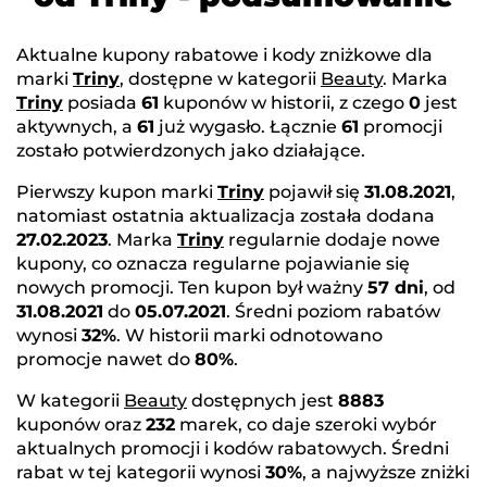
Aktualne kupony rabatowe i kody zniżkowe dla
marki
Triny
, dostępne w kategorii
Beauty
. Marka
Triny
posiada
61
kuponów w historii, z czego
0
jest
aktywnych, a
61
już wygasło. Łącznie
61
promocji
zostało potwierdzonych jako działające.
Pierwszy kupon marki
Triny
pojawił się
31.08.2021
,
natomiast ostatnia aktualizacja została dodana
27.02.2023
. Marka
Triny
regularnie dodaje nowe
kupony, co oznacza regularne pojawianie się
nowych promocji. Ten kupon był ważny
57 dni
, od
31.08.2021
do
05.07.2021
. Średni poziom rabatów
wynosi
32%
. W historii marki odnotowano
promocje nawet do
80%
.
W kategorii
Beauty
dostępnych jest
8883
kuponów oraz
232
marek, co daje szeroki wybór
aktualnych promocji i kodów rabatowych. Średni
rabat w tej kategorii wynosi
30%
, a najwyższe zniżki