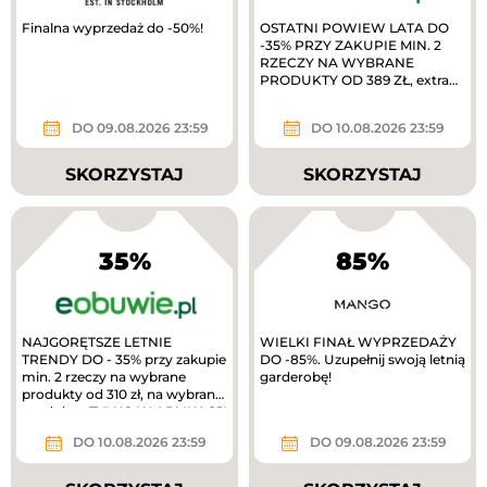
Finalna wyprzedaż do -50%!
OSTATNI POWIEW LATA DO
-35% PRZY ZAKUPIE MIN. 2
RZECZY NA WYBRANE
PRODUKTY OD 389 ZŁ, extra
10% zwrotu w MODIVOclub
gold
DO 09.08.2026 23:59
DO 10.08.2026 23:59
SKORZYSTAJ
SKORZYSTAJ
35%
85%
NAJGORĘTSZE LETNIE
WIELKI FINAŁ WYPRZEDAŻY
TRENDY DO - 35% przy zakupie
DO -85%. Uzupełnij swoją letnią
min. 2 rzeczy na wybrane
garderobę!
produkty od 310 zł, na wybrane
produkty. TYLKO W APLIKACJI
extra 10%...
DO 10.08.2026 23:59
DO 09.08.2026 23:59