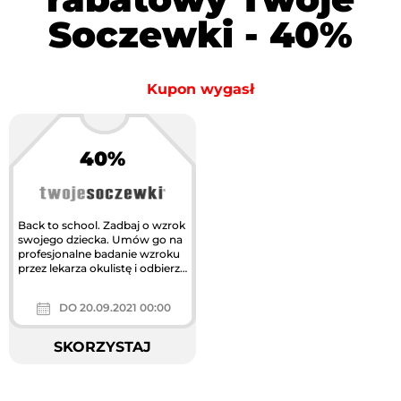
Soczewki - 40%
Kupon wygasł
40%
Największa akcja
rabatowa w Polsce
Back to school. Zadbaj o wzrok
swojego dziecka. Umów go na
profesjonalne badanie wzroku
przez lekarza okulistę i odbierz
-40% na zakup szkieł...
DO 20.09.2021 00:00
SKORZYSTAJ