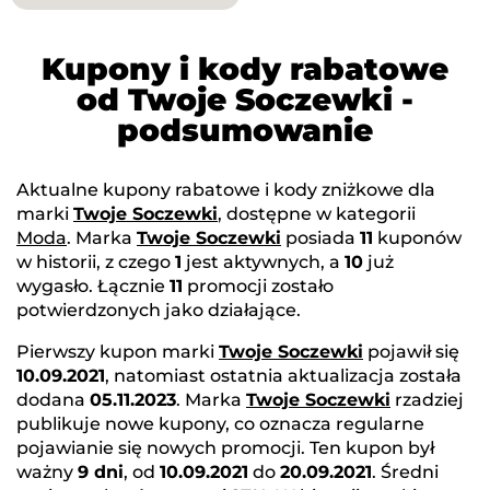
Kupony i kody rabatowe
od Twoje Soczewki -
podsumowanie
Aktualne kupony rabatowe i kody zniżkowe dla
marki
Twoje Soczewki
, dostępne w kategorii
Moda
. Marka
Twoje Soczewki
posiada
11
kuponów
w historii, z czego
1
jest aktywnych, a
10
już
wygasło. Łącznie
11
promocji zostało
potwierdzonych jako działające.
Pierwszy kupon marki
Twoje Soczewki
pojawił się
10.09.2021
, natomiast ostatnia aktualizacja została
dodana
05.11.2023
. Marka
Twoje Soczewki
rzadziej
publikuje nowe kupony, co oznacza regularne
pojawianie się nowych promocji. Ten kupon był
ważny
9 dni
, od
10.09.2021
do
20.09.2021
. Średni