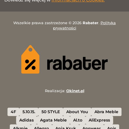
Wszelkie prawa zastrzeżone © 2026
Rabater
.
Polityka
prywatności
Realizacja:
Okinet.pl
4F
5.10.15.
50 STYLE
About You
Abra Meble
Adidas
Agata Meble
Al.to
AliExpress
Alkmie
Allegro
Ania Kruk
Answear
Apis