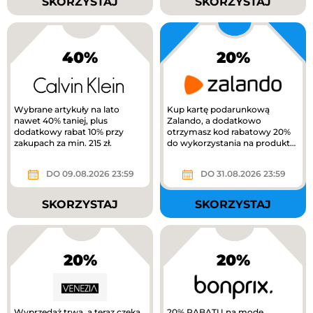
SKORZYSTAJ
SKORZYSTAJ
40%
20%
Wybrane artykuły na lato
Kup kartę podarunkową
nawet 40% taniej, plus
Zalando, a dodatkowo
dodatkowy rabat 10% przy
otrzymasz kod rabatowy 20%
zakupach za min. 215 zł.
do wykorzystania na produkty
z kategorii Kids na Zalando.
DO 09.08.2026 23:59
DO 31.08.2026 23:59
SKORZYSTAJ
SKORZYSTAJ
20%
20%
Wyprzedaż trwa, a teraz czeka
20% RABATU na modę