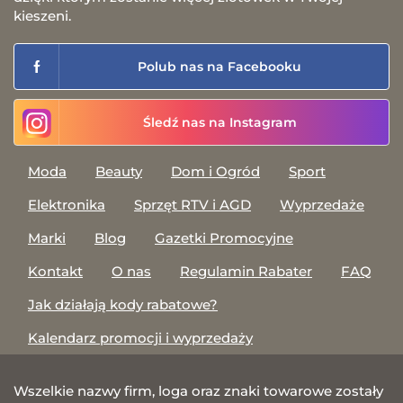
kieszeni.
Polub nas na Facebooku
Śledź nas na Instagram
Moda
Beauty
Dom i Ogród
Sport
Elektronika
Sprzęt RTV i AGD
Wyprzedaże
Marki
Blog
Gazetki Promocyjne
Kontakt
O nas
Regulamin Rabater
FAQ
Jak działają kody rabatowe?
Kalendarz promocji i wyprzedaży
Wszelkie nazwy firm, loga oraz znaki towarowe zostały