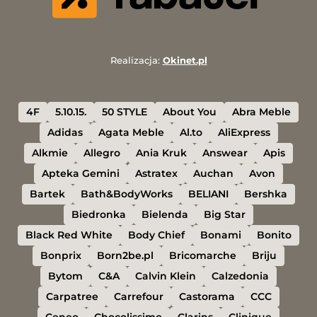
Realizacja:
Okinet.pl
4F
5.10.15.
50 STYLE
About You
Abra Meble
Adidas
Agata Meble
Al.to
AliExpress
Alkmie
Allegro
Ania Kruk
Answear
Apis
Apteka Gemini
Astratex
Auchan
Avon
Bartek
Bath&BodyWorks
BELIANI
Bershka
Biedronka
Bielenda
Big Star
Black Red White
Body Chief
Bonami
Bonito
Bonprix
Born2be.pl
Bricomarche
Briju
Bytom
C&A
Calvin Klein
Calzedonia
Carpatree
Carrefour
Castorama
CCC