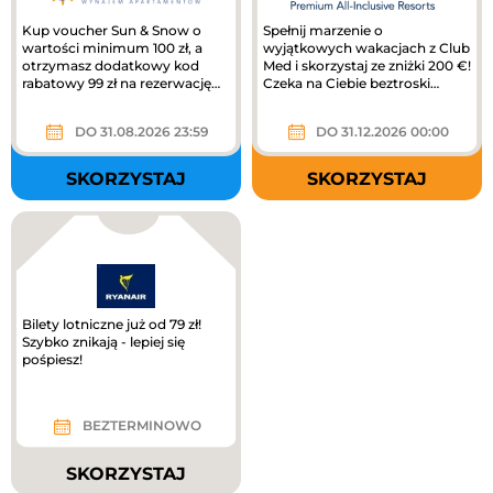
Kup voucher Sun & Snow o
Spełnij marzenie o
wartości minimum 100 zł, a
wyjątkowych wakacjach z Club
otrzymasz dodatkowy kod
Med i skorzystaj ze zniżki 200 €!
rabatowy 99 zł na rezerwację
Czeka na Ciebie beztroski
pobytu!
wypoczynek, piękne miejsca i...
DO 31.08.2026 23:59
DO 31.12.2026 00:00
SKORZYSTAJ
SKORZYSTAJ
Bilety lotniczne już od 79 zł!
Szybko znikają - lepiej się
pośpiesz!
BEZTERMINOWO
SKORZYSTAJ