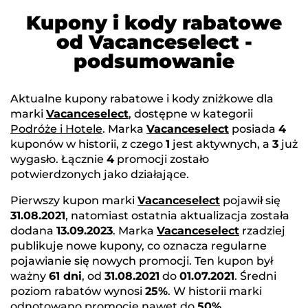
Kupony i kody rabatowe
od Vacanceselect -
podsumowanie
Aktualne kupony rabatowe i kody zniżkowe dla
marki
Vacanceselect
, dostępne w kategorii
Podróże i Hotele
. Marka
Vacanceselect
posiada
4
kuponów w historii, z czego
1
jest aktywnych, a
3
już
wygasło. Łącznie
4
promocji zostało
potwierdzonych jako działające.
Pierwszy kupon marki
Vacanceselect
pojawił się
31.08.2021
, natomiast ostatnia aktualizacja została
dodana
13.09.2023
. Marka
Vacanceselect
rzadziej
publikuje nowe kupony, co oznacza regularne
pojawianie się nowych promocji. Ten kupon był
ważny
61 dni
, od
31.08.2021
do
01.07.2021
. Średni
poziom rabatów wynosi
25%
. W historii marki
odnotowano promocje nawet do
50%
.