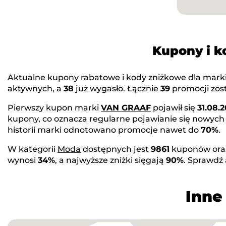
Kupony i 
Aktualne kupony rabatowe i kody zniżkowe dla mark
aktywnych, a
38
już wygasło. Łącznie
39
promocji zost
Pierwszy kupon marki
VAN GRAAF
pojawił się
31.08.2
kupony, co oznacza regularne pojawianie się nowych
historii marki odnotowano promocje nawet do
70%
.
W kategorii
Moda
dostępnych jest
9861
kuponów or
wynosi
34%
, a najwyższe zniżki sięgają
90%
. Sprawdź
Inne