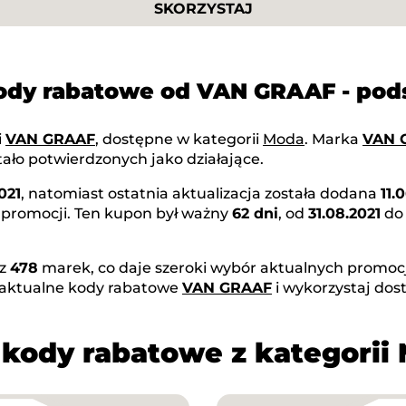
SKORZYSTAJ
kody rabatowe od VAN GRAAF - po
i
VAN GRAAF
, dostępne w kategorii
Moda
. Marka
VAN 
ało potwierdzonych jako działające.
021
, natomiast ostatnia aktualizacja została dodana
11.
 promocji. Ten kupon był ważny
62 dni
, od
31.08.2021
d
az
478
marek, co daje szeroki wybór aktualnych promocji
 aktualne kody rabatowe
VAN GRAAF
i wykorzystaj dos
 kody rabatowe z kategorii