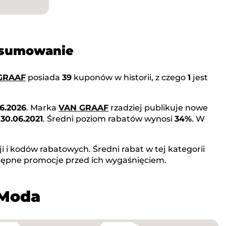
dsumowanie
GRAAF
posiada
39
kuponów w historii, z czego
1
jest
06.2026
. Marka
VAN GRAAF
rzadziej publikuje nowe
o
30.06.2021
. Średni poziom rabatów wynosi
34%
. W
 i kodów rabatowych. Średni rabat w tej kategorii
tępne promocje przed ich wygaśnięciem.
 Moda