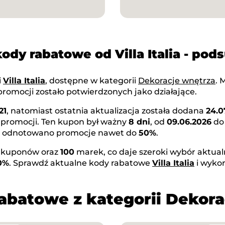
kody rabatowe od Villa Italia - po
i
Villa Italia
, dostępne w kategorii
Dekoracje wnętrza
. 
romocji zostało potwierdzonych jako działające.
21
, natomiast ostatnia aktualizacja została dodana
24.0
 promocji. Ten kupon był ważny
8 dni
, od
09.06.2026
d
rki odnotowano promocje nawet do
50%
.
kuponów oraz
100
marek, co daje szeroki wybór aktual
0%
. Sprawdź aktualne kody rabatowe
Villa Italia
i wykor
rabatowe z kategorii Dekora