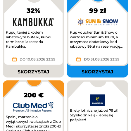
32%
99 zł
Kupuj taniej z kodem
Kup voucher Sun & Snow o
rabatowym butelki, kubki
wartości minimum 100 zł, a
termiczne i akcesoria
otrzymasz dodatkowy kod
Kambukka.
rabatowy 99 zł na rezerwację
pobytu!
DO 10.08.2026 23:59
DO 31.08.2026 23:59
SKORZYSTAJ
SKORZYSTAJ
200 €
Bilety lotniczne już od 79 zł!
Szybko znikają - lepiej się
Spełnij marzenie o
pośpiesz!
wyjątkowych wakacjach z Club
Med i skorzystaj ze zniżki 200 €!
Czeka na Ciebie beztroski