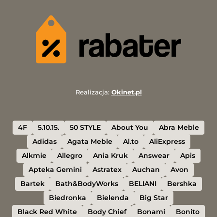
Realizacja:
Okinet.pl
4F
5.10.15.
50 STYLE
About You
Abra Meble
Adidas
Agata Meble
Al.to
AliExpress
Alkmie
Allegro
Ania Kruk
Answear
Apis
Apteka Gemini
Astratex
Auchan
Avon
Bartek
Bath&BodyWorks
BELIANI
Bershka
Biedronka
Bielenda
Big Star
Black Red White
Body Chief
Bonami
Bonito