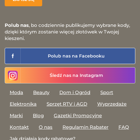
Polub nas
, bo codziennie publikujemy wybrane kody,
dzięki którym zostanie więcej złotówek w Twojej
kieszeni.
Polub nas na Facebooku
Śledź nas na Instagram
Moda
Beauty
Dom i Ogród
Sport
Elektronika
Sprzęt RTV i AGD
Wyprzedaże
Marki
Blog
Gazetki Promocyjne
Kontakt
O nas
Regulamin Rabater
FAQ
Jak działają kody rabatowe?