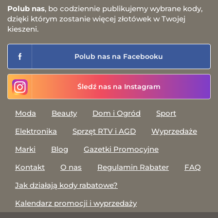
Polub nas
, bo codziennie publikujemy wybrane kody,
dzięki którym zostanie więcej złotówek w Twojej
kieszeni.
Polub nas na Facebooku
Śledź nas na Instagram
Moda
Beauty
Dom i Ogród
Sport
Elektronika
Sprzęt RTV i AGD
Wyprzedaże
Marki
Blog
Gazetki Promocyjne
Kontakt
O nas
Regulamin Rabater
FAQ
Jak działają kody rabatowe?
Kalendarz promocji i wyprzedaży