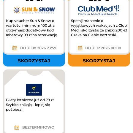
Kup voucher Sun & Snow o
Spełnij marzenie o
wartości minimum 100 zł, a
wyjątkowych wakacjach z Club
otrzymasz dodatkowy kod
Med i skorzystaj ze zniżki 200 €!
rabatowy 99 zł na rezerwację
Czeka na Ciebie beztroski
pobytu!
wypoczynek, piękne miejsca i...
DO 31.08.2026 23:59
DO 31.12.2026 00:00
SKORZYSTAJ
SKORZYSTAJ
Bilety lotniczne już od 79 zł!
Szybko znikają - lepiej się
pośpiesz!
BEZTERMINOWO