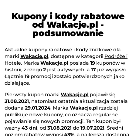
Kupony i kody rabatowe
od Wakacje.pl -
podsumowanie
Aktualne kupony rabatowe i kody zniżkowe dla
marki
Wakacje.pl
, dostępne w kategorii
Podróże i
Hotele
. Marka
Wakacje.pl
posiada
19
kuponów w
historii, z czego
2
jest aktywnych, a
17
już wygasło.
Łącznie
19
promocji zostało potwierdzonych jako
działające.
Pierwszy kupon marki
Wakacje.pl
pojawił się
31.08.2021
, natomiast ostatnia aktualizacja została
dodana
29.01.2024
. Marka
Wakacje.pl
rzadziej
publikuje nowe kupony, co oznacza regularne
pojawianie się nowych promocji. Ten kupon był
ważny
43 dni
, od
31.08.2021
do
19.07.2021
. Średni
poziom rabatów wynosi
43%
, a najlepsza dostępna