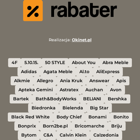
Realizacja:
Okinet.pl
4F
5.10.15.
50 STYLE
About You
Abra Meble
Adidas
Agata Meble
Al.to
AliExpress
Alkmie
Allegro
Ania Kruk
Answear
Apis
Apteka Gemini
Astratex
Auchan
Avon
Bartek
Bath&BodyWorks
BELIANI
Bershka
Biedronka
Bielenda
Big Star
Black Red White
Body Chief
Bonami
Bonito
Bonprix
Born2be.pl
Bricomarche
Briju
Bytom
C&A
Calvin Klein
Calzedonia