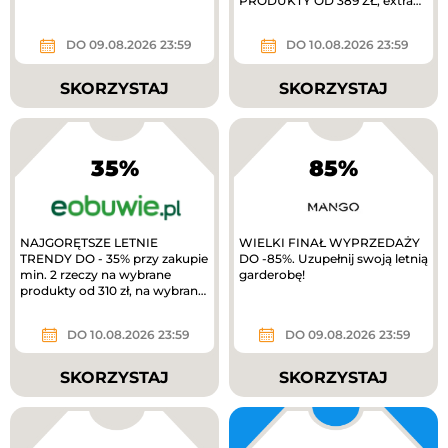
PRODUKTY OD 389 ZŁ, extra
10% zwrotu w MODIVOclub
gold
DO 09.08.2026 23:59
DO 10.08.2026 23:59
SKORZYSTAJ
SKORZYSTAJ
35%
85%
NAJGORĘTSZE LETNIE
WIELKI FINAŁ WYPRZEDAŻY
TRENDY DO - 35% przy zakupie
DO -85%. Uzupełnij swoją letnią
min. 2 rzeczy na wybrane
garderobę!
produkty od 310 zł, na wybrane
produkty. TYLKO W APLIKACJI
extra 10%...
DO 10.08.2026 23:59
DO 09.08.2026 23:59
SKORZYSTAJ
SKORZYSTAJ