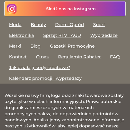
Śledź nas na Instagram
Moda
Beauty
Dom i Ogród
Sport
Elektronika
Sprzęt RTV i AGD
Wyprzedaże
Marki
Blog
Gazetki Promocyjne
Kontakt
O nas
Regulamin Rabater
FAQ
Jak działają kody rabatowe?
Kalendarz promocji i wyprzedaży
Wszelkie nazwy firm, loga oraz znaki towarowe zostały
użyte tylko w celach informacyjnych. Prawa autorskie
do grafik zamieszczonych w materiałach
promocyjnych należą do odpowiednich podmiotów
handlowych. Analizujemy zanonimizowane informacje
naszych użytkowników, aby lepiej dopasować naszą