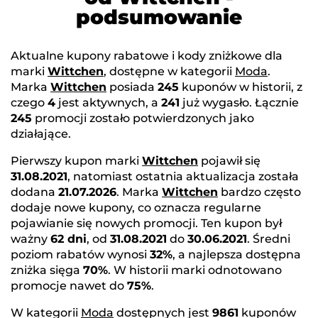
podsumowanie
Aktualne kupony rabatowe i kody zniżkowe dla
marki
Wittchen
, dostępne w kategorii
Moda
.
Marka
Wittchen
posiada
245
kuponów w historii, z
czego
4
jest aktywnych, a
241
już wygasło. Łącznie
245
promocji zostało potwierdzonych jako
działające.
Pierwszy kupon marki
Wittchen
pojawił się
31.08.2021
, natomiast ostatnia aktualizacja została
dodana
21.07.2026
. Marka
Wittchen
bardzo często
dodaje nowe kupony, co oznacza regularne
pojawianie się nowych promocji. Ten kupon był
ważny
62 dni
, od
31.08.2021
do
30.06.2021
. Średni
poziom rabatów wynosi
32%
, a najlepsza dostępna
zniżka sięga
70%
. W historii marki odnotowano
promocje nawet do
75%
.
W kategorii
Moda
dostępnych jest
9861
kuponów