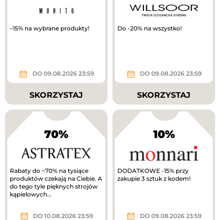
–15% na wybrane produkty!
Do -20% na wszystko!
DO 09.08.2026 23:59
DO 09.08.2026 23:59
SKORZYSTAJ
SKORZYSTAJ
70%
10%
Rabaty do −70% na tysiące
DODATKOWE -15% przy
produktów czekają na Ciebie. A
zakupie 3 sztuk z kodem!
do tego tyle pięknych strojów
kąpielowych…
DO 10.08.2026 23:59
DO 09.08.2026 23:59