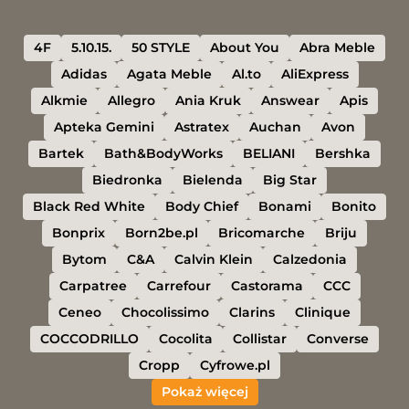
4F
5.10.15.
50 STYLE
About You
Abra Meble
Adidas
Agata Meble
Al.to
AliExpress
Alkmie
Allegro
Ania Kruk
Answear
Apis
Apteka Gemini
Astratex
Auchan
Avon
Bartek
Bath&BodyWorks
BELIANI
Bershka
Biedronka
Bielenda
Big Star
Black Red White
Body Chief
Bonami
Bonito
Bonprix
Born2be.pl
Bricomarche
Briju
Bytom
C&A
Calvin Klein
Calzedonia
Carpatree
Carrefour
Castorama
CCC
Ceneo
Chocolissimo
Clarins
Clinique
COCCODRILLO
Cocolita
Collistar
Converse
Cropp
Cyfrowe.pl
Pokaż więcej