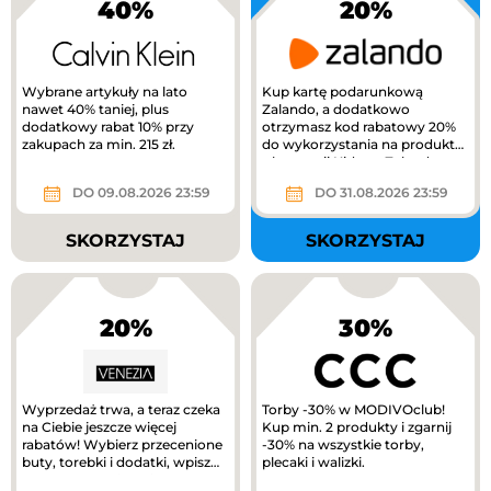
40%
20%
Wybrane artykuły na lato
Kup kartę podarunkową
nawet 40% taniej, plus
Zalando, a dodatkowo
dodatkowy rabat 10% przy
otrzymasz kod rabatowy 20%
zakupach za min. 215 zł.
do wykorzystania na produkty
z kategorii Kids na Zalando.
DO 09.08.2026 23:59
DO 31.08.2026 23:59
SKORZYSTAJ
SKORZYSTAJ
20%
30%
Wyprzedaż trwa, a teraz czeka
Torby -30% w MODIVOclub!
na Ciebie jeszcze więcej
Kup min. 2 produkty i zgarnij
rabatów! Wybierz przecenione
-30% na wszystkie torby,
buty, torebki i dodatki, wpisz
plecaki i walizki.
kod RABAT20 i odbierz...