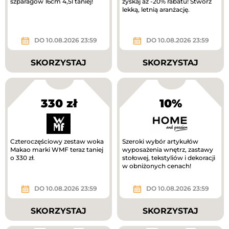
szparagów 16cm 4,5l taniej!
zyskaj aż -20% rabatu! Stwórz
lekką, letnią aranżację.
DO 10.08.2026 23:59
DO 10.08.2026 23:59
SKORZYSTAJ
SKORZYSTAJ
330 zł
10%
Czteroczęściowy zestaw woka
Szeroki wybór artykułów
Makao marki WMF teraz taniej
wyposażenia wnętrz, zastawy
o 330 zł.
stołowej, tekstyliów i dekoracji
w obniżonych cenach!
DO 10.08.2026 23:59
DO 10.08.2026 23:59
SKORZYSTAJ
SKORZYSTAJ