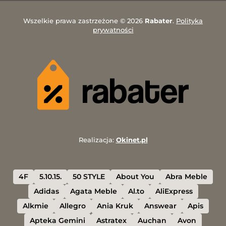
Wszelkie prawa zastrzeżone © 2026
Rabater
.
Polityka
prywatności
Realizacja:
Okinet.pl
4F
5.10.15.
50 STYLE
About You
Abra Meble
Adidas
Agata Meble
Al.to
AliExpress
Alkmie
Allegro
Ania Kruk
Answear
Apis
Apteka Gemini
Astratex
Auchan
Avon