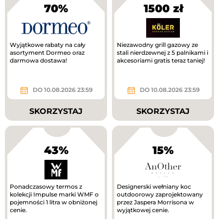
70%
1500 zł
Wyjątkowe rabaty na cały
Niezawodny grill gazowy ze
asortyment Dormeo oraz
stali nierdzewnej z 5 palnikami i
darmowa dostawa!
akcesoriami gratis teraz taniej!
DO 10.08.2026 23:59
DO 10.08.2026 23:59
SKORZYSTAJ
SKORZYSTAJ
43%
15%
Ponadczasowy termos z
Designerski wełniany koc
kolekcji Impulse marki WMF o
outdoorowy zaprojektowany
pojemności 1 litra w obniżonej
przez Jaspera Morrisona w
cenie.
wyjątkowej cenie.