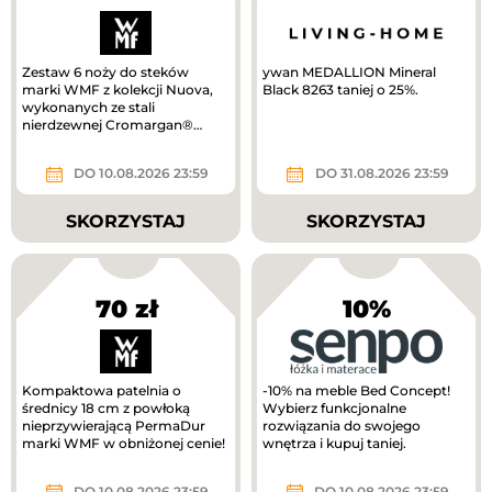
Zestaw 6 noży do steków
ywan MEDALLION Mineral
marki WMF z kolekcji Nuova,
Black 8263 taniej o 25%.
wykonanych ze stali
nierdzewnej Cromargan®
taniej!
DO 10.08.2026 23:59
DO 31.08.2026 23:59
SKORZYSTAJ
SKORZYSTAJ
70 zł
10%
Kompaktowa patelnia o
-10% na meble Bed Concept!
średnicy 18 cm z powłoką
Wybierz funkcjonalne
nieprzywierającą PermaDur
rozwiązania do swojego
marki WMF w obniżonej cenie!
wnętrza i kupuj taniej.
DO 10.08.2026 23:59
DO 10.08.2026 23:59