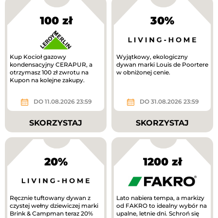
100 zł
30%
Kup Kocioł gazowy
Wyjątkowy, ekologiczny
kondensacyjny CERAPUR, a
dywan marki Louis de Poortere
otrzymasz 100 zł zwrotu na
w obniżonej cenie.
Kupon na kolejne zakupy.
DO 11.08.2026 23:59
DO 31.08.2026 23:59
SKORZYSTAJ
SKORZYSTAJ
20%
1200 zł
Ręcznie tuftowany dywan z
Lato nabiera tempa, a markizy
czystej wełny dziewiczej marki
od FAKRO to idealny wybór na
Brink & Campman teraz 20%
upalne, letnie dni. Schroń się