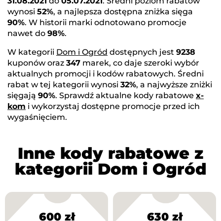
31.08.2021
do
05.07.2021
. Średni poziom rabatów
wynosi
52%
, a najlepsza dostępna zniżka sięga
90%
. W historii marki odnotowano promocje
nawet do
98%
.
W kategorii
Dom i Ogród
dostępnych jest
9238
kuponów oraz
347
marek, co daje szeroki wybór
aktualnych promocji i kodów rabatowych. Średni
rabat w tej kategorii wynosi
32%
, a najwyższe zniżki
sięgają
90%
. Sprawdź aktualne kody rabatowe
x-
kom
i wykorzystaj dostępne promocje przed ich
wygaśnięciem.
Inne kody rabatowe z
kategorii Dom i Ogród
600 zł
630 zł