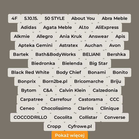
4F
5.10.15.
50 STYLE
About You
Abra Meble
Adidas
Agata Meble
Al.to
AliExpress
Alkmie
Allegro
Ania Kruk
Answear
Apis
Apteka Gemini
Astratex
Auchan
Avon
Bartek
Bath&BodyWorks
BELIANI
Bershka
Biedronka
Bielenda
Big Star
Black Red White
Body Chief
Bonami
Bonito
Bonprix
Born2be.pl
Bricomarche
Briju
Bytom
C&A
Calvin Klein
Calzedonia
Carpatree
Carrefour
Castorama
CCC
Ceneo
Chocolissimo
Clarins
Clinique
COCCODRILLO
Cocolita
Collistar
Converse
Cropp
Cyfrowe.pl
Pokaż więcej