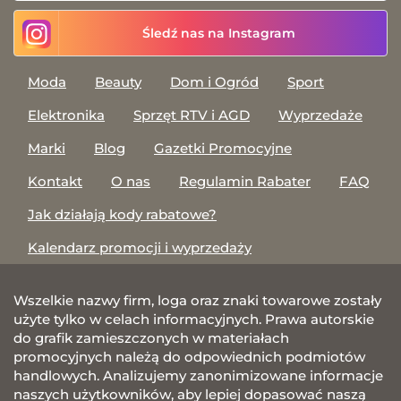
Śledź nas na Instagram
Moda
Beauty
Dom i Ogród
Sport
Elektronika
Sprzęt RTV i AGD
Wyprzedaże
Marki
Blog
Gazetki Promocyjne
Kontakt
O nas
Regulamin Rabater
FAQ
Jak działają kody rabatowe?
Kalendarz promocji i wyprzedaży
Wszelkie nazwy firm, loga oraz znaki towarowe zostały
użyte tylko w celach informacyjnych. Prawa autorskie
do grafik zamieszczonych w materiałach
promocyjnych należą do odpowiednich podmiotów
handlowych. Analizujemy zanonimizowane informacje
naszych użytkowników, aby lepiej dopasować naszą