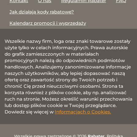
Kontakt
O nas
Regulamin Rabater
FAQ
Jak działają kody rabatowe?
Kalendarz promocji i wyprzedaży
Wszelkie nazwy firm, loga oraz znaki towarowe zostały
użyte tylko w celach informacyjnych. Prawa autorskie
do grafik zamieszczonych w materiałach
promocyjnych należą do odpowiednich podmiotów
handlowych. Analizujemy zanonimizowane informacje
naszych użytkowników, aby lepiej dopasować naszą
ofertę oraz zawartość strony do Twoich potrzeb i
chronić Cię przed nieuczciwymi osobami. Strona ta
korzysta również z plików cookie, aby np. analizować
ruch na stronie. Możesz określić warunki przechowania
lub dostęp plików cookie w Twojej przeglądarce.
Dowiedz się więcej w
Informacjach o Cookies.
Wszelkie prawa zastrzeżone © 2026
Rabater
.
Polityka