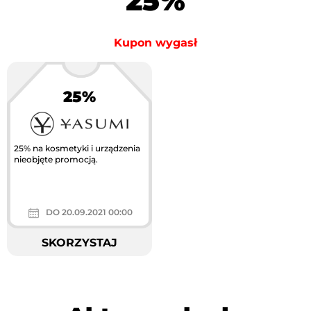
25%
Kupon wygasł
25%
Największa akcja
rabatowa w Polsce
25% na kosmetyki i urządzenia
nieobjęte promocją.
DO 20.09.2021 00:00
SKORZYSTAJ