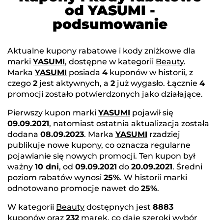
od YASUMI -
podsumowanie
Aktualne kupony rabatowe i kody zniżkowe dla
marki
YASUMI
, dostępne w kategorii
Beauty
.
Marka
YASUMI
posiada
4
kuponów w historii, z
czego
2
jest aktywnych, a
2
już wygasło. Łącznie
4
promocji zostało potwierdzonych jako działające.
Pierwszy kupon marki
YASUMI
pojawił się
09.09.2021
, natomiast ostatnia aktualizacja została
dodana
08.09.2023
. Marka
YASUMI
rzadziej
publikuje nowe kupony, co oznacza regularne
pojawianie się nowych promocji. Ten kupon był
ważny
10 dni
, od
09.09.2021
do
20.09.2021
. Średni
poziom rabatów wynosi
25%
. W historii marki
odnotowano promocje nawet do
25%
.
W kategorii
Beauty
dostępnych jest
8883
kuponów oraz
232
marek, co daje szeroki wybór