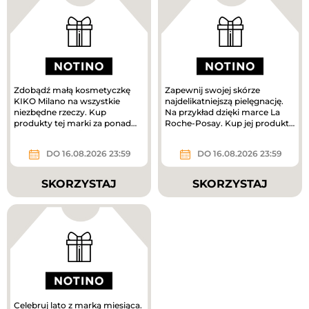
Zdobądź małą kosmetyczkę
Zapewnij swojej skórze
KIKO Milano na wszystkie
najdelikatniejszą pielęgnację.
niezbędne rzeczy. Kup
Na przykład dzięki marce La
produkty tej marki za ponad
Roche-Posay. Kup jej produkty
160 zł, a prezent jest Twój.
za ponad 180 zł i odbierz...
DO 16.08.2026 23:59
DO 16.08.2026 23:59
SKORZYSTAJ
SKORZYSTAJ
Celebruj lato z marką miesiąca.