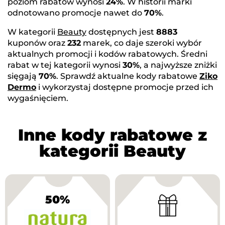
poziom rabatów wynosi
24%
. W historii marki
odnotowano promocje nawet do
70%
.
W kategorii
Beauty
dostępnych jest
8883
kuponów oraz
232
marek, co daje szeroki wybór
aktualnych promocji i kodów rabatowych. Średni
rabat w tej kategorii wynosi
30%
, a najwyższe zniżki
sięgają
70%
. Sprawdź aktualne kody rabatowe
Ziko
Dermo
i wykorzystaj dostępne promocje przed ich
wygaśnięciem.
Inne kody rabatowe z
kategorii Beauty
50%