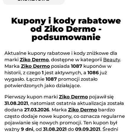
Kupony i kody rabatowe
od Ziko Dermo -
podsumowanie
Aktualne kupony rabatowe i kody zniżkowe dla
marki
Ziko Dermo
, dostępne w kategorii
Beauty
.
Marka
Ziko Dermo
posiada
1087
kuponów w
historii, z czego
1
jest aktywnych, a
1086
już
wygasło. Łącznie
1087
promocji zostało
potwierdzonych jako działające.
Pierwszy kupon marki
Ziko Dermo
pojawił się
31.08.2021
, natomiast ostatnia aktualizacja została
dodana
27.03.2026
. Marka
Ziko Dermo
bardzo
często dodaje nowe kupony, co oznacza regularne
pojawianie się nowych promocji. Ten kupon był
ważny
9 dni
, od
31.08.2021
do
09.09.2021
. Średni