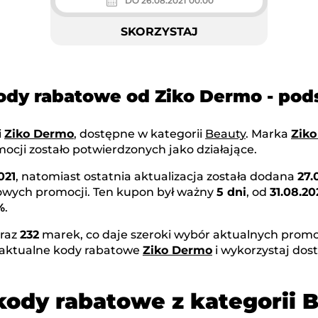
DO 26.08.2021 00:00
SKORZYSTAJ
ody rabatowe od Ziko Dermo - p
i
Ziko Dermo
, dostępne w kategorii
Beauty
. Marka
Zik
ocji zostało potwierdzonych jako działające.
021
, natomiast ostatnia aktualizacja została dodana
27.
nowych promocji. Ten kupon był ważny
5 dni
, od
31.08.20
%
.
raz
232
marek, co daje szeroki wybór aktualnych promoc
 aktualne kody rabatowe
Ziko Dermo
i wykorzystaj dos
kody rabatowe z kategorii 