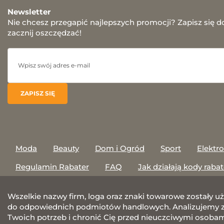
Newsletter
Nie chcesz przegapić najlepszych promocji? Zapisz się d
zacznij oszczędzać!
Moda
Beauty
Dom i Ogród
Sport
Elektr
Regulamin Rabater
FAQ
Jak działają kody raba
Wszelkie nazwy firm, loga oraz znaki towarowe zostały u
do odpowiednich podmiotów handlowych. Analizujemy za
Twoich potrzeb i chronić Cię przed nieuczciwymi osobami.