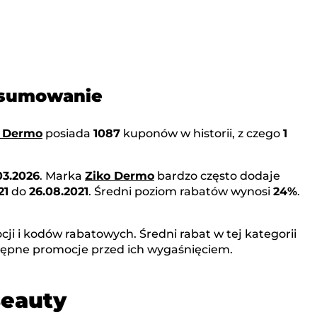
odsumowanie
o Dermo
posiada
1087
kuponów w historii, z czego
1
03.2026
. Marka
Ziko Dermo
bardzo często dodaje
21
do
26.08.2021
. Średni poziom rabatów wynosi
24%
.
ji i kodów rabatowych. Średni rabat w tej kategorii
tępne promocje przed ich wygaśnięciem.
Beauty