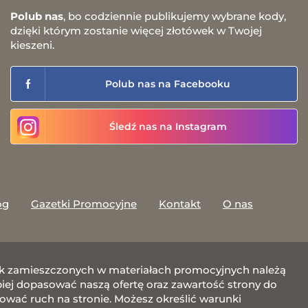
Polub nas
, bo codziennie publikujemy wybrane kody,
dzięki którym zostanie więcej złotówek w Twojej
kieszeni.
Polub nas na Facebooku
Śledź nas na Instagram
og
Gazetki Promocyjne
Kontakt
O nas
afik zamieszczonych w materiałach promocyjnych należą
j dopasować naszą ofertę oraz zawartość strony do
zować ruch na stronie. Możesz określić warunki