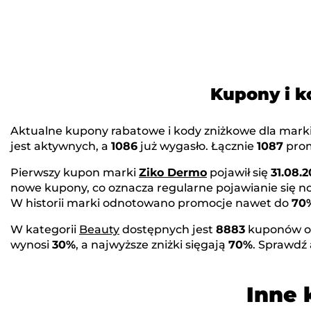
Kupony i k
Aktualne kupony rabatowe i kody zniżkowe dla mark
jest aktywnych, a
1086
już wygasło. Łącznie
1087
prom
Pierwszy kupon marki
Ziko Dermo
pojawił się
31.08.2
nowe kupony, co oznacza regularne pojawianie się 
W historii marki odnotowano promocje nawet do
70
W kategorii
Beauty
dostępnych jest
8883
kuponów o
wynosi
30%
, a najwyższe zniżki sięgają
70%
. Sprawdź
Inne 