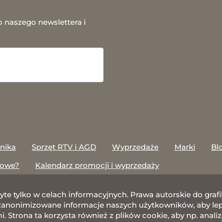
o naszego newslettera i
onika
Sprzęt RTV i AGD
Wyprzedaże
Marki
Bl
towe?
Kalendarz promocji i wyprzedaży
żyte tylko w celach informacyjnych. Prawa autorskie do gr
nonimizowane informacje naszych użytkowników, aby lepie
 Strona ta korzysta również z plików cookie, aby np. anali