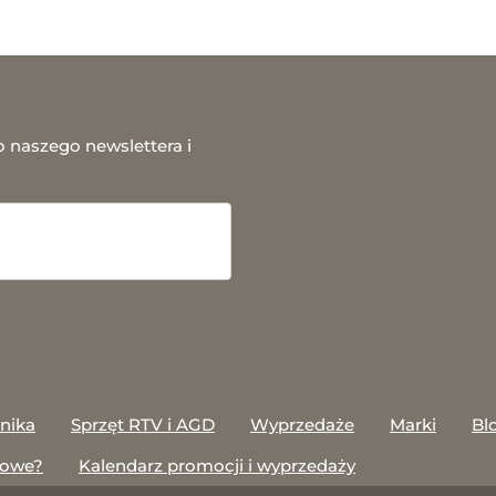
o naszego newslettera i
onika
Sprzęt RTV i AGD
Wyprzedaże
Marki
Bl
towe?
Kalendarz promocji i wyprzedaży