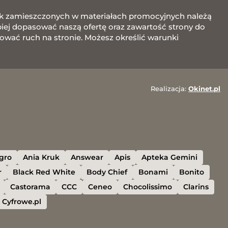
afik zamieszczonych w materiałach promocyjnych należą
j dopasować naszą ofertę oraz zawartość strony do
zować ruch na stronie. Możesz określić warunki
Realizacja:
Okinet.pl
egro
Ania Kruk
Answear
Apis
Apteka Gemini
r
Black Red White
Body Chief
Bonami
Bonito
Castorama
CCC
Ceneo
Chocolissimo
Clarins
Cyfrowe.pl