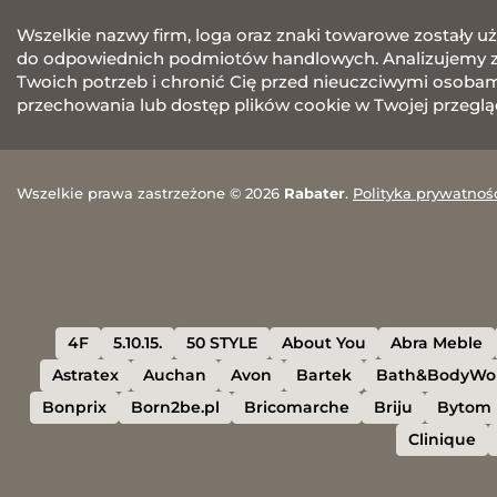
Wszelkie nazwy firm, loga oraz znaki towarowe zostały u
do odpowiednich podmiotów handlowych. Analizujemy za
Twoich potrzeb i chronić Cię przed nieuczciwymi osobami.
przechowania lub dostęp plików cookie w Twojej przeglą
Wszelkie prawa zastrzeżone © 2026
Rabater
.
Polityka prywatnoś
4F
5.10.15.
50 STYLE
About You
Abra Meble
Astratex
Auchan
Avon
Bartek
Bath&BodyWo
Bonprix
Born2be.pl
Bricomarche
Briju
Bytom
Clinique