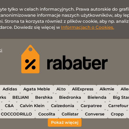
żyte tylko w celach informacyjnych. Prawa autorskie do gr
nonimizowane informacje naszych użytkowników, aby lepie
 Strona ta korzysta również z plików cookie, aby np. anali
darce. Dowiedz się więcej w
Informacjach o Cookies.
ci
Adidas
Agata Meble
Al.to
AliExpress
Alkmie
All
rks
BELIANI
Bershka
Biedronka
Bielenda
Big Sta
C&A
Calvin Klein
Calzedonia
Carpatree
Carrefour
COCCODRILLO
Cocolita
Collistar
Converse
Cropp
Pokaż więcej