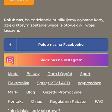
Polub nas
, bo codziennie publikujemy wybrane kody,
dzięki którym zostanie więcej złotówek w Twojej
kieszeni.
Polub nas na Facebooku
Śledź nas na Instagram
Moda
Beauty
Dom i Ogród
Sport
Elektronika
Sprzęt RTV i AGD
Wyprzedaże
Marki
Blog
Gazetki Promocyjne
Kontakt
O nas
Regulamin Rabater
FAQ
Jak działają kody rabatowe?