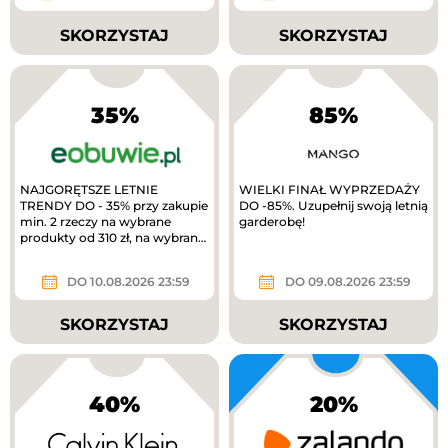
SKORZYSTAJ
SKORZYSTAJ
35%
85%
NAJGORĘTSZE LETNIE
WIELKI FINAŁ WYPRZEDAŻY
TRENDY DO - 35% przy zakupie
DO -85%. Uzupełnij swoją letnią
min. 2 rzeczy na wybrane
garderobę!
produkty od 310 zł, na wybrane
produkty. TYLKO W APLIKACJI
extra 10%...
DO 10.08.2026 23:59
DO 09.08.2026 23:59
SKORZYSTAJ
SKORZYSTAJ
40%
20%