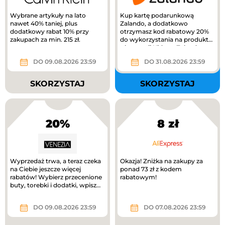
Wybrane artykuły na lato
Kup kartę podarunkową
nawet 40% taniej, plus
Zalando, a dodatkowo
dodatkowy rabat 10% przy
otrzymasz kod rabatowy 20%
zakupach za min. 215 zł.
do wykorzystania na produkty
z kategorii Kids na Zalando.
DO 09.08.2026 23:59
DO 31.08.2026 23:59
SKORZYSTAJ
SKORZYSTAJ
20%
8 zł
Wyprzedaż trwa, a teraz czeka
Okazja! Zniżka na zakupy za
na Ciebie jeszcze więcej
ponad 73 zł z kodem
rabatów! Wybierz przecenione
rabatowym!
buty, torebki i dodatki, wpisz
kod RABAT20 i odbierz...
DO 09.08.2026 23:59
DO 07.08.2026 23:59