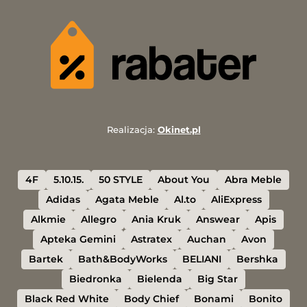
Realizacja:
Okinet.pl
4F
5.10.15.
50 STYLE
About You
Abra Meble
Adidas
Agata Meble
Al.to
AliExpress
Alkmie
Allegro
Ania Kruk
Answear
Apis
Apteka Gemini
Astratex
Auchan
Avon
Bartek
Bath&BodyWorks
BELIANI
Bershka
Biedronka
Bielenda
Big Star
Black Red White
Body Chief
Bonami
Bonito