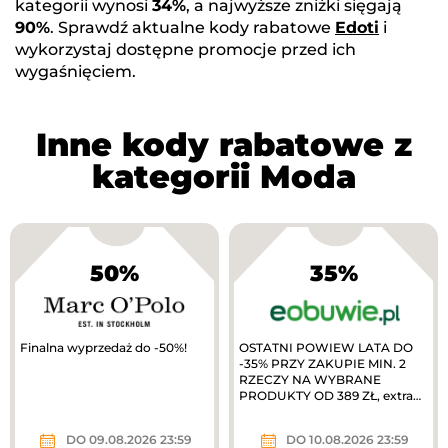
kategorii wynosi
34%
, a najwyższe zniżki sięgają
90%
. Sprawdź aktualne kody rabatowe
Edoti
i
wykorzystaj dostępne promocje przed ich
wygaśnięciem.
Inne kody rabatowe z
kategorii Moda
50%
35%
Finalna wyprzedaż do -50%!
OSTATNI POWIEW LATA DO
-35% PRZY ZAKUPIE MIN. 2
RZECZY NA WYBRANE
PRODUKTY OD 389 ZŁ, extra
10% zwrotu w MODIVOclub
gold
DO 09.08.2026 23:59
DO 10.08.2026 23:59