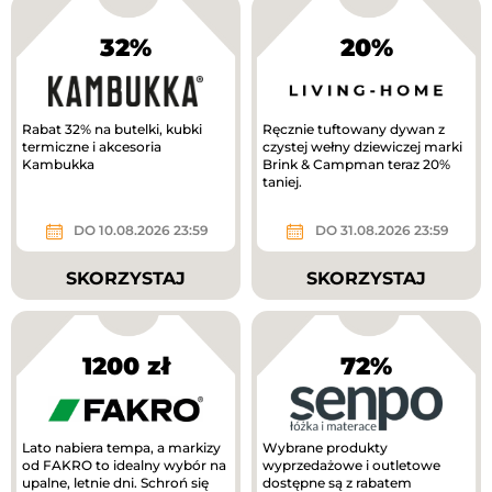
32%
20%
Rabat 32% na butelki, kubki
Ręcznie tuftowany dywan z
termiczne i akcesoria
czystej wełny dziewiczej marki
Kambukka
Brink & Campman teraz 20%
taniej.
DO 10.08.2026 23:59
DO 31.08.2026 23:59
SKORZYSTAJ
SKORZYSTAJ
1200 zł
72%
Lato nabiera tempa, a markizy
Wybrane produkty
od FAKRO to idealny wybór na
wyprzedażowe i outletowe
upalne, letnie dni. Schroń się
dostępne są z rabatem