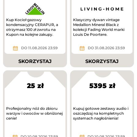
Kup Kocioł gazowy
Klasyczny dywan vintage
kondensacyjny CERAPUR, a
Medallion Mineral Black z
otrzymasz 100 zł zwrotu na
kolekcji Fading World marki
Kupon na kolejne zakupy.
Louis De Poortere.
DO 11.08.2026 23:59
DO 31.08.2026 23:59
SKORZYSTAJ
SKORZYSTAJ
25 zł
5395 zł
Profesjonalny nóż do zbioru
Kupuj gotowe zestawy audio i
warzyw i owoców w obniżonej
oszczędzaj na kompletnych
cenie!
systemach nagłośnienia!
DO 10.08.2026 23:59
DO 10.08.2026 23:59