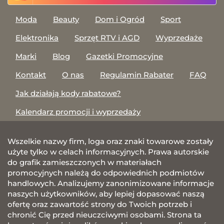
Moda
Beauty
Dom i Ogród
Sport
Elektronika
Sprzęt RTV i AGD
Wyprzedaże
Marki
Blog
Gazetki Promocyjne
Kontakt
O nas
Regulamin Rabater
FAQ
Jak działają kody rabatowe?
Kalendarz promocji i wyprzedaży
Wszelkie nazwy firm, loga oraz znaki towarowe zostały
użyte tylko w celach informacyjnych. Prawa autorskie
do grafik zamieszczonych w materiałach
promocyjnych należą do odpowiednich podmiotów
handlowych. Analizujemy zanonimizowane informacje
naszych użytkowników, aby lepiej dopasować naszą
ofertę oraz zawartość strony do Twoich potrzeb i
chronić Cię przed nieuczciwymi osobami. Strona ta