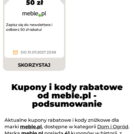
50 zł
Zapisz się do newslettera i
odbierz 50 zł rabatu!
DO 31.07.2027 23:59
SKORZYSTAJ
Kupony i kody rabatowe
od meble.pl -
podsumowanie
Aktualne kupony rabatowe i kody zniżkowe dla
marki
meble.pl
, dostępne w kategorii
Dom i Ogród
.
Marka
meble.pl
posiada
41
kuponów w historii, z