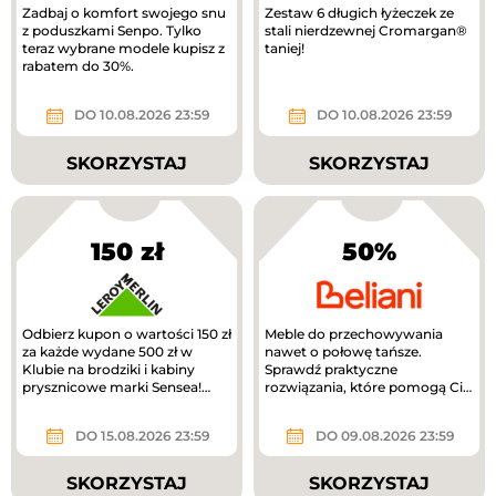
Zadbaj o komfort swojego snu
Zestaw 6 długich łyżeczek ze
z poduszkami Senpo. Tylko
stali nierdzewnej Cromargan®
teraz wybrane modele kupisz z
taniej!
rabatem do 30%.
DO 10.08.2026 23:59
DO 10.08.2026 23:59
SKORZYSTAJ
SKORZYSTAJ
150 zł
50%
Odbierz kupon o wartości 150 zł
Meble do przechowywania
za każde wydane 500 zł w
nawet o połowę tańsze.
Klubie na brodziki i kabiny
Sprawdź praktyczne
prysznicowe marki Sensea!
rozwiązania, które pomogą Ci
Zwrot na kupon.
uporządkować dom.
DO 15.08.2026 23:59
DO 09.08.2026 23:59
SKORZYSTAJ
SKORZYSTAJ