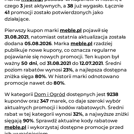
czego
3
jest aktywnych, a
38
już wygasło. Łącznie
41
promocji zostało potwierdzonych jako
działające.
Pierwszy kupon marki
meble.pl
pojawił się
31.08.2021
, natomiast ostatnia aktualizacja została
dodana
05.08.2026
. Marka
meble.pl
rzadziej
publikuje nowe kupony, co oznacza regularne
pojawianie się nowych promocji. Ten kupon był
ważny
50 dni
, od
31.08.2021
do
12.07.2021
. Średni
poziom rabatów wynosi
23%
, a najlepsza dostępna
zniżka sięga
80%
. W historii marki odnotowano
promocje nawet do
80%
.
W kategorii
Dom i Ogród
dostępnych jest
9238
kuponów oraz
347
marek, co daje szeroki wybór
aktualnych promocji i kodów rabatowych. Średni
rabat w tej kategorii wynosi
32%
, a najwyższe zniżki
sięgają
90%
. Sprawdź aktualne kody rabatowe
meble.pl
i wykorzystaj dostępne promocje przed
ich wygaśnięciem.