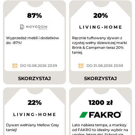
87%
20%
Wyprzedaż mebli i dodatków
Ręcznie tuftowany dywan z
do -87%!
czystej wełny dziewiczej marki
Brink & Campman teraz 20%
taniej.
DO 10.08.2026 23:59
DO 31.08.2026 23:59
SKORZYSTAJ
SKORZYSTAJ
22%
1200 zł
Dywan wełniany Mellow Gray
Lato nabiera tempa, a markizy
taniej!
od FAKRO to idealny wybór na
upalne, letnie dni. Schroń się