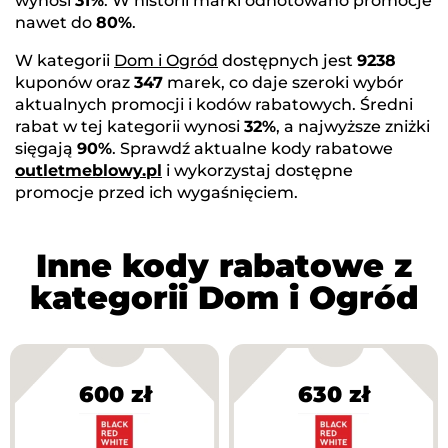
wynosi
31%
. W historii marki odnotowano promocje
nawet do
80%
.
W kategorii
Dom i Ogród
dostępnych jest
9238
kuponów oraz
347
marek, co daje szeroki wybór
aktualnych promocji i kodów rabatowych. Średni
rabat w tej kategorii wynosi
32%
, a najwyższe zniżki
sięgają
90%
. Sprawdź aktualne kody rabatowe
outletmeblowy.pl
i wykorzystaj dostępne
promocje przed ich wygaśnięciem.
Inne kody rabatowe z
kategorii Dom i Ogród
600 zł
630 zł