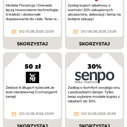
Modele Florencja i Grenada
Zyskaj kupon rabatowy o
łączą nowoczesne technologie,
wartości 20% zakupionych
trwałość i doskonałe
akcesoriów, dekoracji i lamp na
dopasowanie do ciała. Teraz w
kolejne zakupy!
lepszej cenie!
DO 10.08.2026 23:59
DO 08.08.2026 23:59
SKORZYSTAJ
SKORZYSTAJ
50 zł
30%
Zestaw 6 długich łyżeczek ze
Zadbaj o komfort swojego snu
stali nierdzewnej Cromargan®
z poduszkami Senpo. Tylko
taniej!
teraz wybrane modele kupisz z
rabatem do 30%.
DO 10.08.2026 23:59
DO 10.08.2026 23:59
SKORZYSTAJ
SKORZYSTAJ