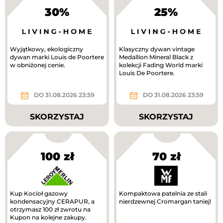
30%
25%
Wyjątkowy, ekologiczny
Klasyczny dywan vintage
dywan marki Louis de Poortere
Medallion Mineral Black z
w obniżonej cenie.
kolekcji Fading World marki
Louis De Poortere.
DO 31.08.2026 23:59
DO 31.08.2026 23:59
SKORZYSTAJ
SKORZYSTAJ
100 zł
70 zł
Kup Kocioł gazowy
Kompaktowa patelnia ze stali
kondensacyjny CERAPUR, a
nierdzewnej Cromargan taniej!
otrzymasz 100 zł zwrotu na
Kupon na kolejne zakupy.