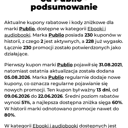
podsumowanie
Aktualne kupony rabatowe i kody zniżkowe dla
marki
Publio
, dostępne w kategorii
Ebooki i
audiobooki
. Marka
Publio
posiada
230
kuponów w
historii, z czego
2
jest aktywnych, a
228
już wygasło.
Łącznie
230
promocji zostało potwierdzonych jako
działające.
Pierwszy kupon marki
Publio
pojawił się
31.08.2021
,
natomiast ostatnia aktualizacja została dodana
05.08.2026
. Marka
Publio
regularnie dodaje nowe
kupony, co oznacza regularne pojawianie się
nowych promocji. Ten kupon był ważny
13 dni
, od
09.06.2026
do
22.06.2026
. Średni poziom rabatów
wynosi
51%
, a najlepsza dostępna zniżka sięga
60%
.
W historii marki odnotowano promocje nawet do
80%
.
W kategorii
Ebooki i audiobooki
dostępnych jest