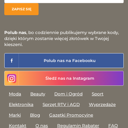
Polub nas
, bo codziennie publikujemy wybrane kody,
dzięki którym zostanie więcej złotówek w Twojej
kieszeni.
Polub nas na Facebooku
Śledź nas na Instagram
Moda
Beauty
Dom i Ogród
Sport
Elektronika
Sprzęt RTV i AGD
Wyprzedaże
Marki
Blog
Gazetki Promocyjne
Kontakt
O nas
Regulamin Rabater
FAQ