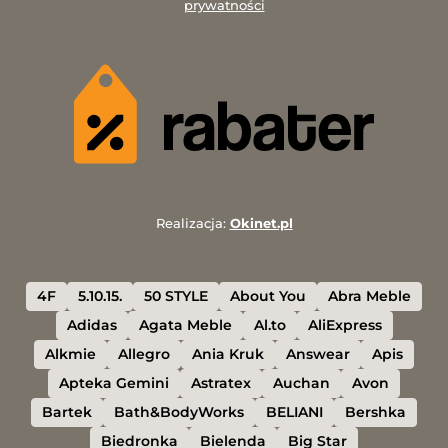
prywatności
Realizacja:
Okinet.pl
4F
5.10.15.
50 STYLE
About You
Abra Meble
Adidas
Agata Meble
Al.to
AliExpress
Alkmie
Allegro
Ania Kruk
Answear
Apis
Apteka Gemini
Astratex
Auchan
Avon
Bartek
Bath&BodyWorks
BELIANI
Bershka
Biedronka
Bielenda
Big Star