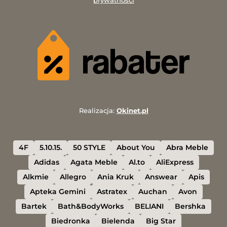
prywatności
Realizacja:
Okinet.pl
4F
5.10.15.
50 STYLE
About You
Abra Meble
Adidas
Agata Meble
Al.to
AliExpress
Alkmie
Allegro
Ania Kruk
Answear
Apis
Apteka Gemini
Astratex
Auchan
Avon
Bartek
Bath&BodyWorks
BELIANI
Bershka
Biedronka
Bielenda
Big Star