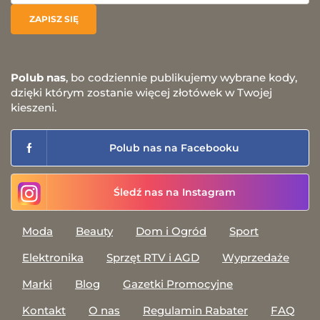
Polub nas
, bo codziennie publikujemy wybrane kody,
dzięki którym zostanie więcej złotówek w Twojej
kieszeni.
Polub nas na Facebooku
Śledź nas na Instagram
Moda
Beauty
Dom i Ogród
Sport
Elektronika
Sprzęt RTV i AGD
Wyprzedaże
Marki
Blog
Gazetki Promocyjne
Kontakt
O nas
Regulamin Rabater
FAQ