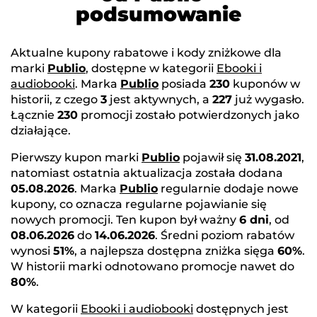
podsumowanie
Aktualne kupony rabatowe i kody zniżkowe dla
marki
Publio
, dostępne w kategorii
Ebooki i
audiobooki
. Marka
Publio
posiada
230
kuponów w
historii, z czego
3
jest aktywnych, a
227
już wygasło.
Łącznie
230
promocji zostało potwierdzonych jako
działające.
Pierwszy kupon marki
Publio
pojawił się
31.08.2021
,
natomiast ostatnia aktualizacja została dodana
05.08.2026
. Marka
Publio
regularnie dodaje nowe
kupony, co oznacza regularne pojawianie się
nowych promocji. Ten kupon był ważny
6 dni
, od
08.06.2026
do
14.06.2026
. Średni poziom rabatów
wynosi
51%
, a najlepsza dostępna zniżka sięga
60%
.
W historii marki odnotowano promocje nawet do
80%
.
W kategorii
Ebooki i audiobooki
dostępnych jest