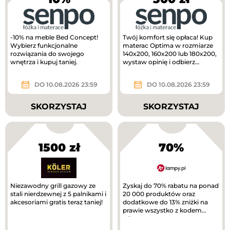
-10% na meble Bed Concept!
Twój komfort się opłaca! Kup
Wybierz funkcjonalne
materac Optima w rozmiarze
rozwiązania do swojego
140x200, 160x200 lub 180x200,
wnętrza i kupuj taniej.
wystaw opinię i odbierz
voucher o wartości 300 zł do...
DO 10.08.2026 23:59
DO 10.08.2026 23:59
SKORZYSTAJ
SKORZYSTAJ
1500 zł
70%
Niezawodny grill gazowy ze
Zyskaj do 70% rabatu na ponad
stali nierdzewnej z 5 palnikami i
20 000 produktów oraz
akcesoriami gratis teraz taniej!
dodatkowe do 13% zniżki na
prawie wszystko z kodem
rabatowym.