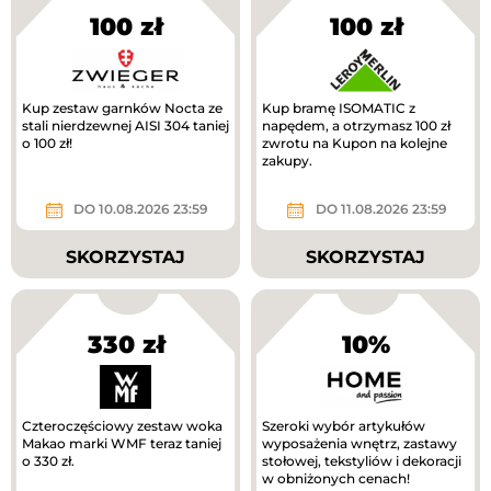
100 zł
100 zł
Kup zestaw garnków Nocta ze
Kup bramę ISOMATIC z
stali nierdzewnej AISI 304 taniej
napędem, a otrzymasz 100 zł
o 100 zł!
zwrotu na Kupon na kolejne
zakupy.
DO 10.08.2026 23:59
DO 11.08.2026 23:59
SKORZYSTAJ
SKORZYSTAJ
330 zł
10%
Czteroczęściowy zestaw woka
Szeroki wybór artykułów
Makao marki WMF teraz taniej
wyposażenia wnętrz, zastawy
o 330 zł.
stołowej, tekstyliów i dekoracji
w obniżonych cenach!