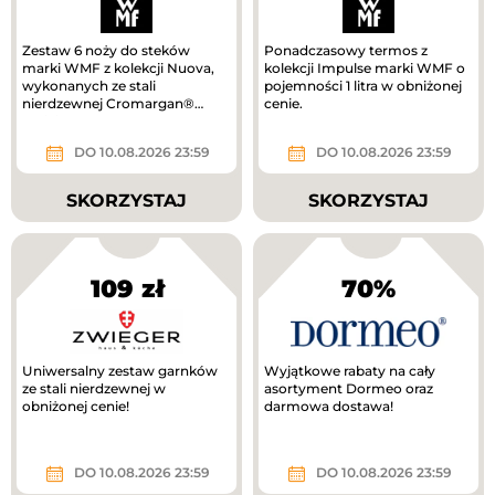
Zestaw 6 noży do steków
Ponadczasowy termos z
marki WMF z kolekcji Nuova,
kolekcji Impulse marki WMF o
wykonanych ze stali
pojemności 1 litra w obniżonej
nierdzewnej Cromargan®
cenie.
taniej!
DO 10.08.2026 23:59
DO 10.08.2026 23:59
SKORZYSTAJ
SKORZYSTAJ
109 zł
70%
Uniwersalny zestaw garnków
Wyjątkowe rabaty na cały
ze stali nierdzewnej w
asortyment Dormeo oraz
obniżonej cenie!
darmowa dostawa!
DO 10.08.2026 23:59
DO 10.08.2026 23:59