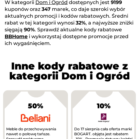
W kategorii
Dom i Ogród
dostępnych jest
9199
kuponów oraz
347
marek, co daje szeroki wybór
aktualnych promocji i kodów rabatowych. Średni
rabat w tej kategorii wynosi
32%
, a najwyższe zniżki
sięgają
90%
. Sprawdź aktualne kody rabatowe
BBHome
i wykorzystaj dostępne promocje przed
ich wygaśnięciem.
Inne kody rabatowe z
kategorii Dom i Ogród
50%
10%
Meble do przechowywania
Do 17 sierpnia cała oferta marki
nawet o połowę tańsze.
BOGART. objęta jest rabatem
Sprawdź praktyczne
-10% . Promocja dotyczy każdej