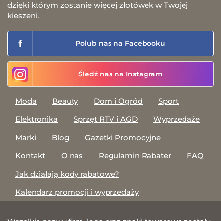
dzięki którym zostanie więcej złotówek w Twojej
kieszeni.
Polub nas na Facebooku
Śledź nas na Instagram
Moda
Beauty
Dom i Ogród
Sport
Elektronika
Sprzęt RTV i AGD
Wyprzedaże
Marki
Blog
Gazetki Promocyjne
Kontakt
O nas
Regulamin Rabater
FAQ
Jak działają kody rabatowe?
Kalendarz promocji i wyprzedaży