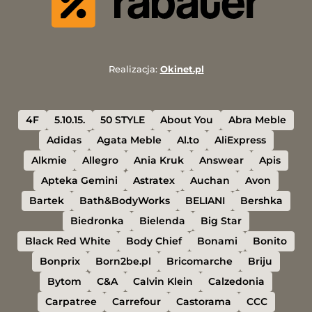
Realizacja:
Okinet.pl
4F
5.10.15.
50 STYLE
About You
Abra Meble
Adidas
Agata Meble
Al.to
AliExpress
Alkmie
Allegro
Ania Kruk
Answear
Apis
Apteka Gemini
Astratex
Auchan
Avon
Bartek
Bath&BodyWorks
BELIANI
Bershka
Biedronka
Bielenda
Big Star
Black Red White
Body Chief
Bonami
Bonito
Bonprix
Born2be.pl
Bricomarche
Briju
Bytom
C&A
Calvin Klein
Calzedonia
Carpatree
Carrefour
Castorama
CCC