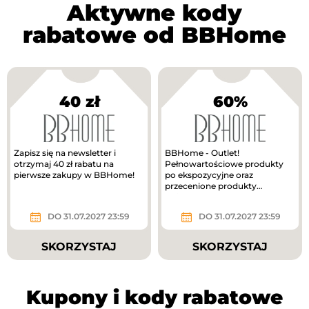
Aktywne kody
rabatowe od BBHome
40 zł
60%
Zapisz się na newsletter i
BBHome - Outlet!
otrzymaj 40 zł rabatu na
Pełnowartościowe produkty
pierwsze zakupy w BBHome!
po ekspozycyjne oraz
przecenione produkty
świąteczne!
DO 31.07.2027 23:59
DO 31.07.2027 23:59
SKORZYSTAJ
SKORZYSTAJ
Kupony i kody rabatowe