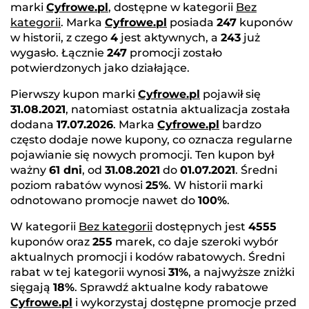
marki
Cyfrowe.pl
, dostępne w kategorii
Bez
kategorii
. Marka
Cyfrowe.pl
posiada
247
kuponów
w historii, z czego
4
jest aktywnych, a
243
już
wygasło. Łącznie
247
promocji zostało
potwierdzonych jako działające.
Pierwszy kupon marki
Cyfrowe.pl
pojawił się
31.08.2021
, natomiast ostatnia aktualizacja została
dodana
17.07.2026
. Marka
Cyfrowe.pl
bardzo
często dodaje nowe kupony, co oznacza regularne
pojawianie się nowych promocji. Ten kupon był
ważny
61 dni
, od
31.08.2021
do
01.07.2021
. Średni
poziom rabatów wynosi
25%
. W historii marki
odnotowano promocje nawet do
100%
.
W kategorii
Bez kategorii
dostępnych jest
4555
kuponów oraz
255
marek, co daje szeroki wybór
aktualnych promocji i kodów rabatowych. Średni
rabat w tej kategorii wynosi
31%
, a najwyższe zniżki
sięgają
18%
. Sprawdź aktualne kody rabatowe
Cyfrowe.pl
i wykorzystaj dostępne promocje przed