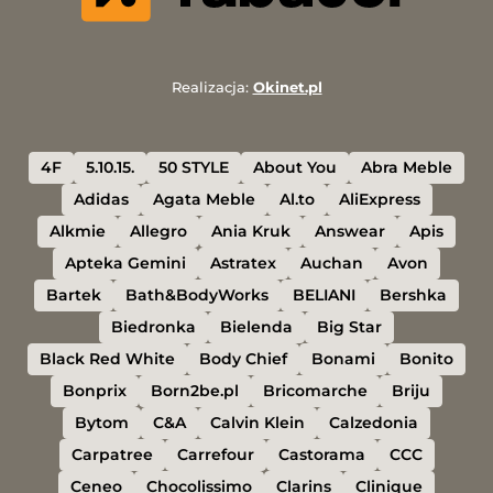
Realizacja:
Okinet.pl
4F
5.10.15.
50 STYLE
About You
Abra Meble
Adidas
Agata Meble
Al.to
AliExpress
Alkmie
Allegro
Ania Kruk
Answear
Apis
Apteka Gemini
Astratex
Auchan
Avon
Bartek
Bath&BodyWorks
BELIANI
Bershka
Biedronka
Bielenda
Big Star
Black Red White
Body Chief
Bonami
Bonito
Bonprix
Born2be.pl
Bricomarche
Briju
Bytom
C&A
Calvin Klein
Calzedonia
Carpatree
Carrefour
Castorama
CCC
Ceneo
Chocolissimo
Clarins
Clinique