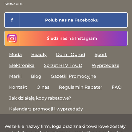
kieszeni.
Polub nas na Facebooku
Śledź nas na Instagram
Moda
Beauty
Dom i Ogród
Sport
Elektronika
Sprzęt RTV i AGD
Wyprzedaże
Marki
Blog
Gazetki Promocyjne
Kontakt
O nas
Regulamin Rabater
FAQ
Jak działają kody rabatowe?
Kalendarz promocji i wyprzedaży
Wszelkie nazwy firm, loga oraz znaki towarowe zostały