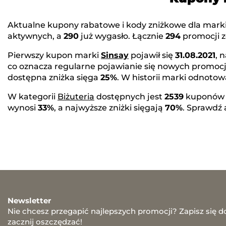
Aktualne kupony rabatowe i kody zniżkowe dla mark
aktywnych, a
290
już wygasło. Łącznie
294
promocji z
Pierwszy kupon marki
Sinsay
pojawił się
31.08.2021
, 
co oznacza regularne pojawianie się nowych promocj
dostępna zniżka sięga
25%
. W historii marki odnot
W kategorii
Biżuteria
dostępnych jest
2539
kuponów 
wynosi
33%
, a najwyższe zniżki sięgają
70%
. Sprawdź
Newsletter
Nie chcesz przegapić najlepszych promocji? Zapisz się d
zacznij oszczędzać!