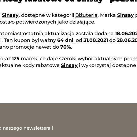
i
Sinsay
, dostępne w kategorii
Biżuteria
. Marka
Sinsay
ostało potwierdzonych jako działające.
natomiast ostatnia aktualizacja została dodana
18.06.20
i. Ten kupon był ważny
64 dni
, od
31.08.2021
do
28.06.2
owano promocje nawet do
70%
.
oraz
125
marek, co daje szeroki wybór aktualnych promo
 aktualne kody rabatowe
Sinsay
i wykorzystaj dostępne
o naszego newslettera i