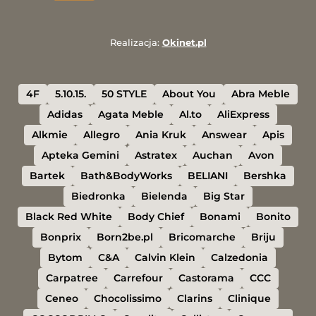
Realizacja:
Okinet.pl
4F
5.10.15.
50 STYLE
About You
Abra Meble
Adidas
Agata Meble
Al.to
AliExpress
Alkmie
Allegro
Ania Kruk
Answear
Apis
Apteka Gemini
Astratex
Auchan
Avon
Bartek
Bath&BodyWorks
BELIANI
Bershka
Biedronka
Bielenda
Big Star
Black Red White
Body Chief
Bonami
Bonito
Bonprix
Born2be.pl
Bricomarche
Briju
Bytom
C&A
Calvin Klein
Calzedonia
Carpatree
Carrefour
Castorama
CCC
Ceneo
Chocolissimo
Clarins
Clinique