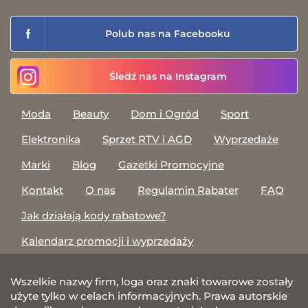
Polub nas na Facebooku
Śledź nas na Instagram
Moda
Beauty
Dom i Ogród
Sport
Elektronika
Sprzęt RTV i AGD
Wyprzedaże
Marki
Blog
Gazetki Promocyjne
Kontakt
O nas
Regulamin Rabater
FAQ
Jak działają kody rabatowe?
Kalendarz promocji i wyprzedaży
Wszelkie nazwy firm, loga oraz znaki towarowe zostały
użyte tylko w celach informacyjnych. Prawa autorskie