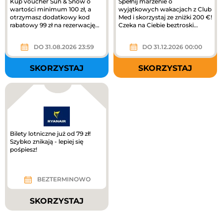
Kup voucher Sun & Snow o
Spełnij marzenie o
wartości minimum 100 zł, a
wyjątkowych wakacjach z Club
otrzymasz dodatkowy kod
Med i skorzystaj ze zniżki 200 €!
rabatowy 99 zł na rezerwację
Czeka na Ciebie beztroski
pobytu!
wypoczynek, piękne miejsca i...
DO 31.08.2026 23:59
DO 31.12.2026 00:00
SKORZYSTAJ
SKORZYSTAJ
Bilety lotniczne już od 79 zł!
Szybko znikają - lepiej się
pośpiesz!
BEZTERMINOWO
SKORZYSTAJ